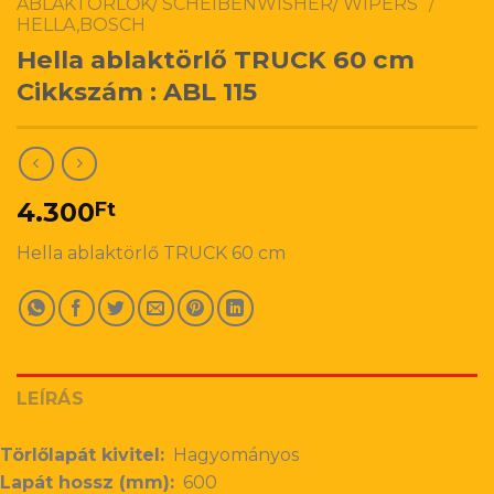
ABLAKTÖRLŐK/ SCHEIBENWISHER/ WIPERS
/
HELLA,BOSCH
Hella ablaktörlő TRUCK 60 cm
Cikkszám : ABL 115
4.300
Ft
Hella ablaktörlő TRUCK 60 cm
LEÍRÁS
Törlőlapát kivitel:
Hagyományos
Lapát hossz (mm):
600