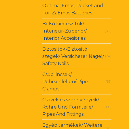
Optima, Emos, Rocket and
For-ZaEmos Batteries
Belső kiegészítők/
Interieur-Zubehör/
(42)
Interior Accesiories
Biztosítók-Biztosító
szegek/ Versicherer Nagel/
(34)
Safety Nails
Csőbilincsek/
Rohrschlellen/ Pipe
(89)
Clamps
Csövek és szerelvényeik/
Rohre Und Formteile/
(100)
Pipes And Fittings
Egyéb termékek/ Weitere
(60)