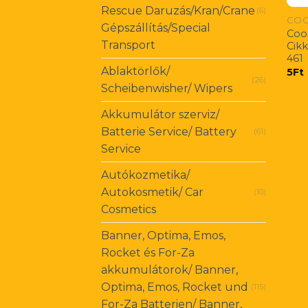
Rescue Daruzás/Kran/Crane
(6)
COO
Gépszállítás/Special
Coo
Transport
Cik
461
Ablaktörlők/
5
Ft
(26)
Scheibenwisher/ Wipers
Akkumulátor szerviz/
Batterie Service/ Battery
(61)
Service
Autókozmetika/
Autokosmetik/ Car
(10)
Cosmetics
Banner, Optima, Emos,
Rocket és For-Za
akkumulátorok/ Banner,
Optima, Emos, Rocket und
(115)
For-Za Batterien/ Banner,