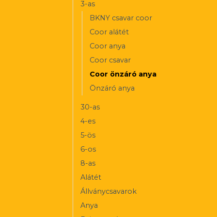
3-as
BKNY csavar coor
Coor alátét
Coor anya
Coor csavar
Coor önzáró anya
Önzáró anya
30-as
4-es
5-ös
6-os
8-as
Alátét
Állványcsavarok
Anya