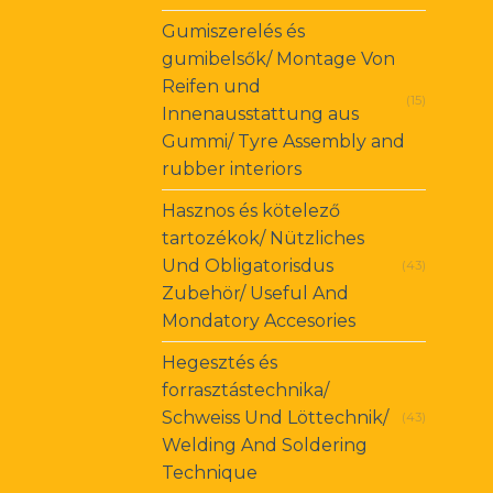
Gumiszerelés és
gumibelsők/ Montage Von
Reifen und
(15)
Innenausstattung aus
Gummi/ Tyre Assembly and
rubber interiors
Hasznos és kötelező
tartozékok/ Nützliches
Und Obligatorisdus
(43)
Zubehör/ Useful And
Mondatory Accesories
Hegesztés és
forrasztástechnika/
Schweiss Und Löttechnik/
(43)
Welding And Soldering
Technique