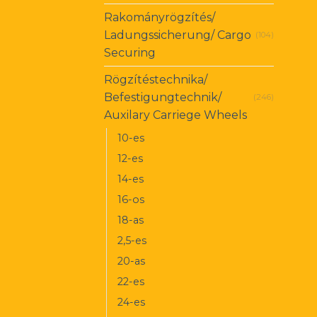
Rakományrögzítés/
Ladungssicherung/ Cargo
(104)
Securing
Rögzítéstechnika/
Befestigungtechnik/
(246)
Auxilary Carriege Wheels
10-es
12-es
14-es
16-os
18-as
2,5-es
20-as
22-es
24-es