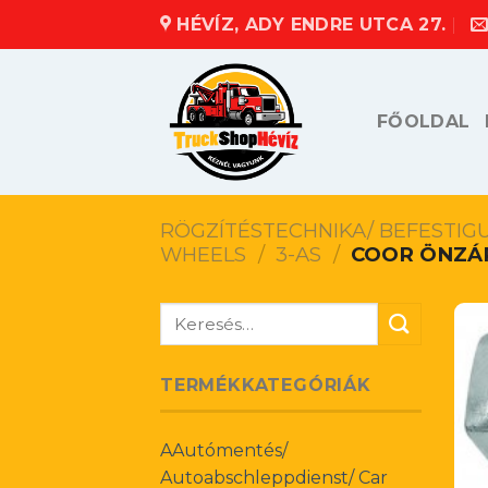
Skip
HÉVÍZ, ADY ENDRE UTCA 27.
to
content
FŐOLDAL
RÖGZÍTÉSTECHNIKA/ BEFESTIG
WHEELS
/
3-AS
/
COOR ÖNZÁ
Keresés
a
következőre:
TERMÉKKATEGÓRIÁK
AAutómentés/
Autoabschleppdienst/ Car