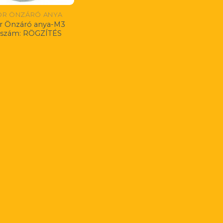
R ÖNZÁRÓ ANYA
r Önzáró anya-M3
kszám: RÖGZÍTÉS