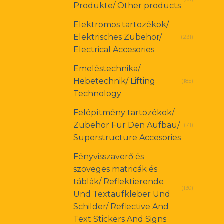
Produkte/ Other products
Elektromos tartozékok/
Elektrisches Zubehör/
(231)
Electrical Accesories
Emeléstechnika/
Hebetechnik/ Lifting
(185)
Technology
Felépítmény tartozékok/
Zubehör Für Den Aufbau/
(71)
Superstructure Accesories
Fényvisszaverő és
szöveges matricák és
táblák/ Reflektierende
(130)
Und Textaufkleber Und
Schilder/ Reflective And
Text Stickers And Signs