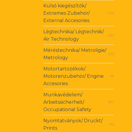
Külső kiegészítők/
Extremes Zubehör/
(45)
External Accesories
Légtechnika/ Légtechnik/
(161)
Air Technology
Méréstechnika/ Metroligie/
(25)
Metrology
Motortartozékok/
Motorenzubehör/ Engine
(8)
Accesories
Munkavédelem/
Arbeitssicherheit/
(87)
Occupational Safety
Nyomtatványok/ Druckt/
(15)
Prints