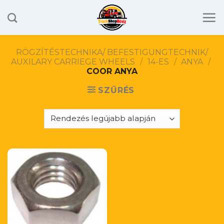
Skip
to
content
RÖGZÍTÉSTECHNIKA/ BEFESTIGUNGTECHNIK/
AUXILARY CARRIEGE WHEELS
/
14-ES
/
ANYA
/
COOR ANYA
SZŰRÉS