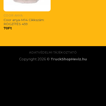
COOR ANYA
Coor anya-M14 Cikkszám:
RÖGZÍTÉS 459
70
Ft
ADATVÉDELMI TÁJÉKOZTATÓ
Copyright 2026 ©
TruckShopHeviz.hu