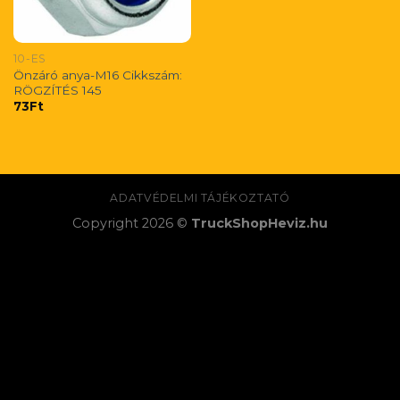
10-ES
Önzáró anya-M16 Cikkszám:
RÖGZÍTÉS 145
73
Ft
ADATVÉDELMI TÁJÉKOZTATÓ
Copyright 2026 ©
TruckShopHeviz.hu