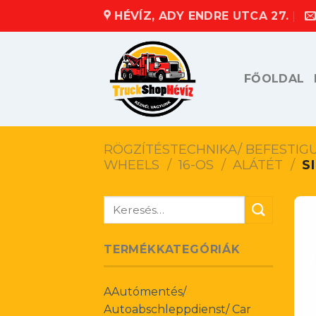
Skip
HÉVÍZ, ADY ENDRE UTCA 27.
to
content
FŐOLDAL
RÖGZÍTÉSTECHNIKA/ BEFESTIG
WHEELS
/
16-OS
/
ALÁTÉT
/
S
Keresés
a
következőre:
TERMÉKKATEGÓRIÁK
AAutómentés/
Autoabschleppdienst/ Car