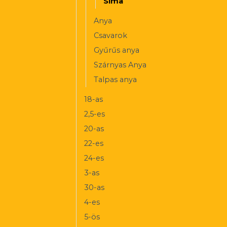
Sima
Anya
Csavarok
Gyűrűs anya
Szárnyas Anya
Talpas anya
18-as
2,5-es
20-as
22-es
24-es
3-as
30-as
4-es
5-ös