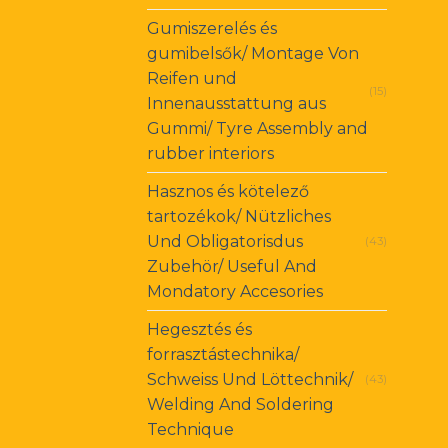
Gumiszerelés és
gumibelsők/ Montage Von
Reifen und
(15)
Innenausstattung aus
Gummi/ Tyre Assembly and
rubber interiors
Hasznos és kötelező
tartozékok/ Nützliches
Und Obligatorisdus
(43)
Zubehör/ Useful And
Mondatory Accesories
Hegesztés és
forrasztástechnika/
Schweiss Und Löttechnik/
(43)
Welding And Soldering
Technique