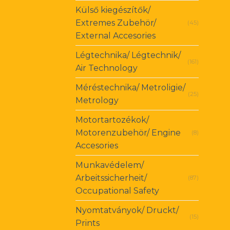
Külső kiegészítők/
Extremes Zubehör/
(45)
External Accesories
Légtechnika/ Légtechnik/
(161)
Air Technology
Méréstechnika/ Metroligie/
(25)
Metrology
Motortartozékok/
Motorenzubehör/ Engine
(8)
Accesories
Munkavédelem/
Arbeitssicherheit/
(87)
Occupational Safety
Nyomtatványok/ Druckt/
(15)
Prints