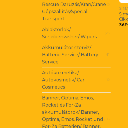
Rescue Daruzás/Kran/Crane
(6)
SIM
Gépszállítás/Special
Sima
Transport
Cik
36
F
Ablaktörlők/
(26)
Scheibenwisher/ Wipers
Akkumulátor szerviz/
Batterie Service/ Battery
(61)
Service
Autókozmetika/
Autokosmetik/ Car
(10)
Cosmetics
Banner, Optima, Emos,
Rocket és For-Za
akkumulátorok/ Banner,
Optima, Emos, Rocket und
(115)
For-Za Batterien/ Banner,