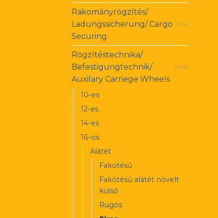
Rakományrögzítés/
Ladungssicherung/ Cargo
(104)
Securing
Rögzítéstechnika/
Befestigungtechnik/
(246)
Auxilary Carriege Wheels
10-es
12-es
14-es
16-os
Alátét
Fakötésű
Fakötésű alátét növelt
külső
Rugós