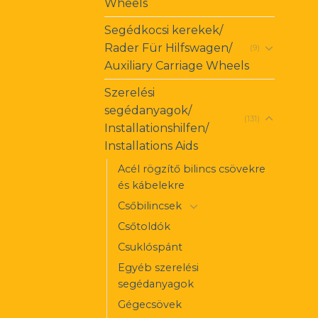
Wheels
Segédkocsi kerekek/
Rader Für Hilfswagen/
(9)
Auxiliary Carriage Wheels
Szerelési
segédanyagok/
(131)
Installationshilfen/
Installations Aids
Acél rögzítő bilincs csövekre
és kábelekre
Csőbilincsek
Csőtoldók
Csuklóspánt
Egyéb szerelési
segédanyagok
Gégecsövek