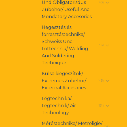
Und Obligatorisdus
(43)
Zubehör/ Useful And
Mondatory Accesories
Hegesztés és
forrasztástechnika/
Schweiss Und
(43)
Löttechnik/ Welding
And Soldering
Technique
Külső kiegészítők/
Extremes Zubehör/
(45)
External Accesories
Légtechnika/
Légtechnik/ Air
(161)
Technology
Méréstechnika/ Metroligie/
(25)