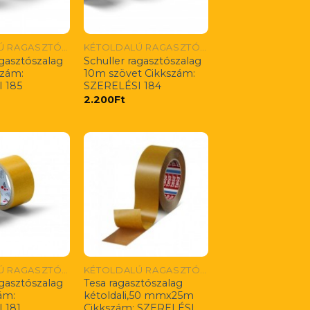
KÉTOLDALÚ RAGASZTÓSZALAGOK
KÉTOLDALÚ RAGASZTÓSZALAGOK
agasztószalag
Schuller ragasztószalag
szám:
10m szövet Cikkszám:
 185
SZERELÉSI 184
2.200
Ft
KÉTOLDALÚ RAGASZTÓSZALAGOK
KÉTOLDALÚ RAGASZTÓSZALAGOK
agasztószalag
Tesa ragasztószalag
ám:
kétoldali,50 mmx25m
 181
Cikkszám: SZERELÉSI