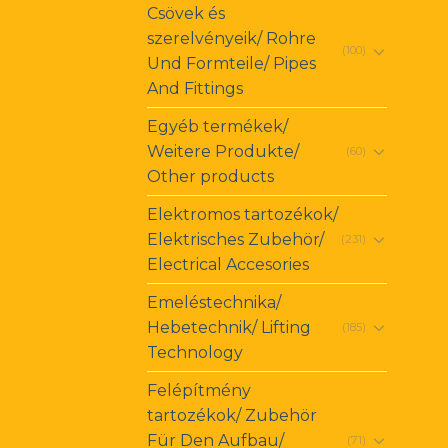
Csövek és
szerelvényeik/ Rohre
(100)
Und Formteile/ Pipes
And Fittings
Egyéb termékek/
Weitere Produkte/
(60)
Other products
Elektromos tartozékok/
Elektrisches Zubehör/
(231)
Electrical Accesories
Emeléstechnika/
Hebetechnik/ Lifting
(185)
Technology
Felépítmény
tartozékok/ Zubehör
Für Den Aufbau/
(71)