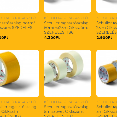
KÉTOLDALÚ RAGASZTÓSZALAGOK
KÉTOLDALÚ RAGASZTÓSZALAGOK
asztószalag normál
Schuller ragasztószalag
Schuller r
kszám: SZERELÉSI
50mmx25m Cikkszám:
25 m Cikk
SZERELÉSI 186
SZERELÉSI
00
Ft
4.300
Ft
2.900
Ft
KÉTOLDALÚ RAGASZTÓSZALAGOK
KÉTOLDALÚ RAGASZTÓSZALAGOK
ller ragasztószalag
Schuller ragasztószalag
Schuller r
 Cikkszám:
5m szövet Cikkszám:
5m Cikksz
RELÉSI 183
SZERELÉSI 182
SZERELÉSI