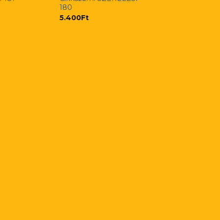
180
5.400
Ft