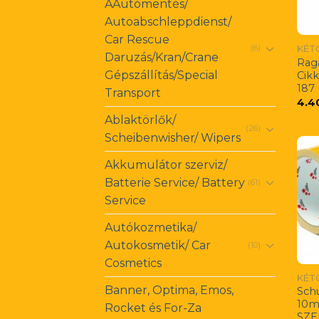
AAutómentés/
Autoabschleppdienst/
Car Rescue
(6)
Daruzás/Kran/Crane
Rag
Gépszállítás/Special
Cik
187
Transport
4.4
Ablaktörlők/
(26)
Scheibenwisher/ Wipers
Akkumulátor szerviz/
Batterie Service/ Battery
(61)
Service
Autókozmetika/
Autokosmetik/ Car
(10)
Cosmetics
Banner, Optima, Emos,
Schu
10m
Rocket és For-Za
SZE