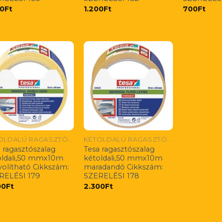
00
Ft
1.200
Ft
700
Ft
KÉTOLDALÚ RAGASZTÓSZALAGOK
KÉTOLDALÚ RAGASZTÓSZALAGOK
 ragasztószalag
Tesa ragasztószalag
oldali,50 mmx10m
kétoldali,50 mmx10m
volítható Cikkszám:
maradandó Cikkszám:
RELÉSI 179
SZERELÉSI 178
00
Ft
2.300
Ft