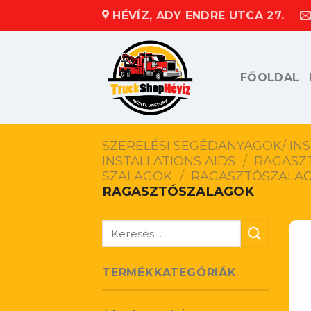
Skip
HÉVÍZ, ADY ENDRE UTCA 27.
to
content
FŐOLDAL
SZERELÉSI SEGÉDANYAGOK/ INS
INSTALLATIONS AIDS
/
RAGASZT
SZALAGOK
/
RAGASZTÓSZALA
RAGASZTÓSZALAGOK
Keresés
a
következőre:
TERMÉKKATEGÓRIÁK