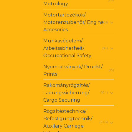
Metrology
Motortartozékok/
Motorenzubehör/ Engine
(8)
Accesories
Munkavédelem/
Arbeitssicherheit/
(87)
Occupational Safety
Nyomtatványok/ Druckt/
(15)
Prints
Rakományrögzítés/
Ladungssicherung/
(104)
Cargo Securing
Rögzítéstechnika/
Befestigungtechnik/
(246)
Auxilary Carriege