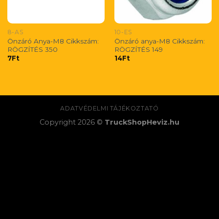
8-AS
10-ES
Önzáró Anya-M8 Cikkszám:
Önzáró anya-M8 Cikkszám:
RÖGZÍTÉS 350
RÖGZÍTÉS 149
7
Ft
14
Ft
ADATVÉDELMI TÁJÉKOZTATÓ
Copyright 2026 ©
TruckShopHeviz.hu