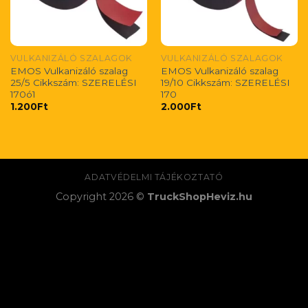
VULKANIZÁLÓ SZALAGOK
VULKANIZÁLÓ SZALAGOK
EMOS Vulkanizáló szalag
EMOS Vulkanizáló szalag
25/5 Cikkszám: SZERELÉSI
19/10 Cikkszám: SZERELÉSI
170ó1
170
1.200
Ft
2.000
Ft
ADATVÉDELMI TÁJÉKOZTATÓ
Copyright 2026 ©
TruckShopHeviz.hu