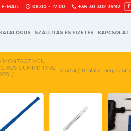
E-MAIL
08:00 - 17:00
+36 30 302 3992
KATALÓGUS
SZÁLLÍTÁS ÉS FIZETÉS
KAPCSOLAT
K/ MONTAGE VON
G AUS GUMMI/ TYRE
Mind a(z) 8 találat megjelenít
ORS
/