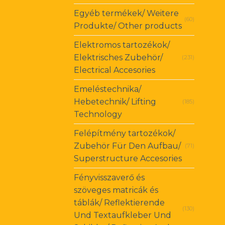
Egyéb termékek/ Weitere
(60)
Produkte/ Other products
Elektromos tartozékok/
Elektrisches Zubehör/
(231)
Electrical Accesories
Emeléstechnika/
Hebetechnik/ Lifting
(185)
Technology
Felépítmény tartozékok/
Zubehör Für Den Aufbau/
(71)
Superstructure Accesories
Fényvisszaverő és
szöveges matricák és
táblák/ Reflektierende
(130)
Und Textaufkleber Und