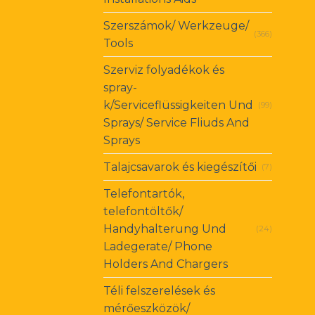
Szerszámok/ Werkzeuge/
(366)
Tools
Szerviz folyadékok és
spray-
k/Serviceflüssigkeiten Und
(99)
Sprays/ Service Fliuds And
Sprays
Talajcsavarok és kiegészítői
(7)
Telefontartók,
telefontöltők/
Handyhalterung Und
(24)
Ladegerate/ Phone
Holders And Chargers
Téli felszerelések és
mérőeszközök/