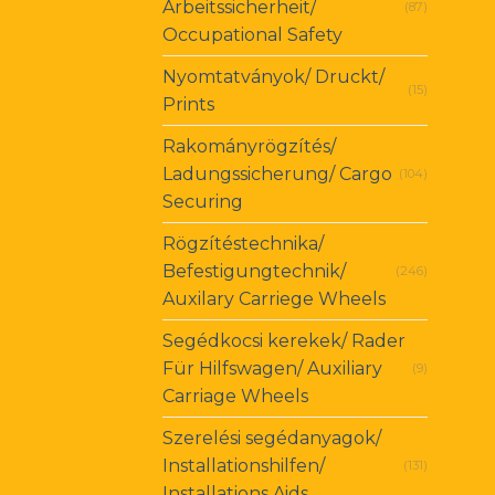
Arbeitssicherheit/
(87)
Occupational Safety
Nyomtatványok/ Druckt/
(15)
Prints
Rakományrögzítés/
Ladungssicherung/ Cargo
(104)
Securing
Rögzítéstechnika/
Befestigungtechnik/
(246)
Auxilary Carriege Wheels
Segédkocsi kerekek/ Rader
Für Hilfswagen/ Auxiliary
(9)
Carriage Wheels
Szerelési segédanyagok/
Installationshilfen/
(131)
Installations Aids