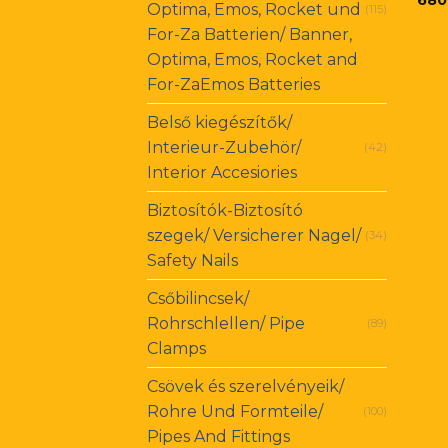
Optima, Emos, Rocket und
(115)
For-Za Batterien/ Banner,
Optima, Emos, Rocket and
For-ZaEmos Batteries
Belső kiegészítők/
Interieur-Zubehör/
(42)
Interior Accesiories
Biztosítók-Biztosító
szegek/ Versicherer Nagel/
(34)
Safety Nails
Csőbilincsek/
Rohrschlellen/ Pipe
(89)
Clamps
Csövek és szerelvényeik/
Rohre Und Formteile/
(100)
Pipes And Fittings