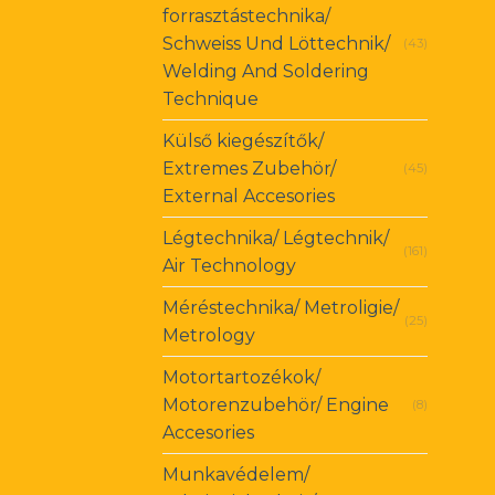
forrasztástechnika/
Schweiss Und Löttechnik/
(43)
Welding And Soldering
Technique
Külső kiegészítők/
Extremes Zubehör/
(45)
External Accesories
Légtechnika/ Légtechnik/
(161)
Air Technology
Méréstechnika/ Metroligie/
(25)
Metrology
Motortartozékok/
Motorenzubehör/ Engine
(8)
Accesories
Munkavédelem/