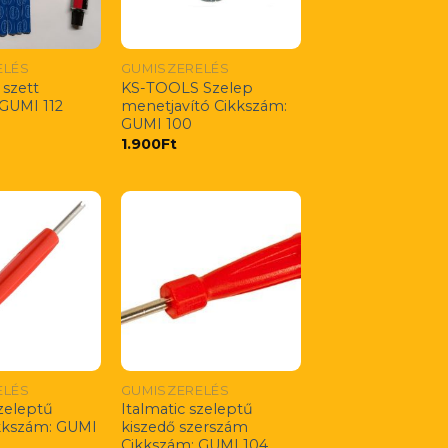
ELÉS
GUMISZERELÉS
 szett
KS-TOOLS Szelep
GUMI 112
menetjavító Cikkszám:
GUMI 100
1.900
Ft
ELÉS
GUMISZERELÉS
szeleptű
Italmatic szeleptű
ikkszám: GUMI
kiszedő szerszám
Cikkszám: GUMI 104