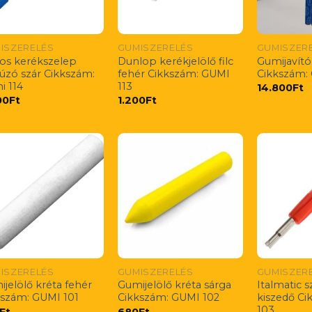
ISZERELÉS
GUMISZERELÉS
GUMISZER
cos kerékszelep
Dunlop kerékjelölő filc
Gumijavító
úzó szár Cikkszám:
fehér Cikkszám: GUMI
Cikkszám: 
i 114
113
14.800
Ft
00
Ft
1.200
Ft
ISZERELÉS
GUMISZERELÉS
GUMISZER
jelölő kréta fehér
Gumijelölő kréta sárga
Italmatic 
kszám: GUMI 101
Cikkszám: GUMI 102
kiszedő C
103
Ft
680
Ft