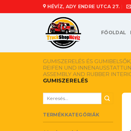
Skip
HÉVÍZ, ADY ENDRE UTCA 27.
to
content
FŐOLDAL
GUMISZERELÉS ÉS GUMIBELSŐ
REIFEN UND INNENAUSSTATTUN
ASSEMBLY AND RUBBER INTERI
GUMISZERELÉS
Keresés
a
következőre:
TERMÉKKATEGÓRIÁK