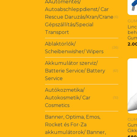
AAutómentés/
Autoabschleppdienst/ Car
Rescue Daruzás/Kran/Crane
(6)
GUM
Gépszállítás/Special
Lin
Transport
beh
Gum
Ablaktörlők/
2.0
(26)
Scheibenwisher/ Wipers
Akkumulátor szerviz/
Batterie Service/ Battery
(61)
Service
Autókozmetika/
Autokosmetik/ Car
(10)
Cosmetics
Banner, Optima, Emos,
GUM
Rocket és For-Za
Gumi
Cik
akkumulátorok/ Banner,
680