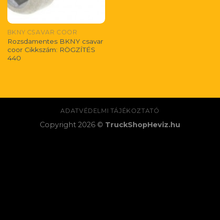
BKNY CSAVAR COOR
Rozsdamentes BKNY csavar
coor Cikkszám: RÖGZÍTÉS
440
ADATVÉDELMI TÁJÉKOZTATÓ
Copyright 2026 ©
TruckShopHeviz.hu