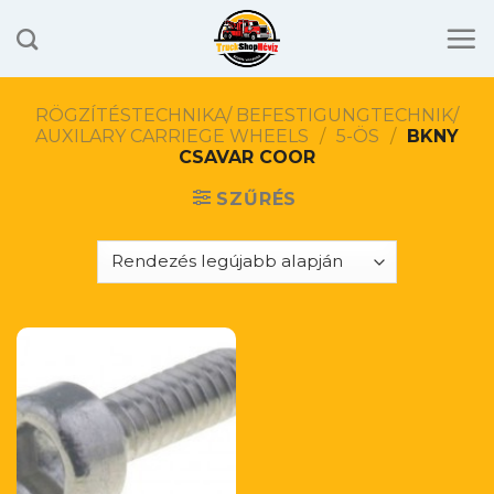
Skip
to
content
RÖGZÍTÉSTECHNIKA/ BEFESTIGUNGTECHNIK/
AUXILARY CARRIEGE WHEELS
/
5-ÖS
/
BKNY
CSAVAR COOR
SZŰRÉS