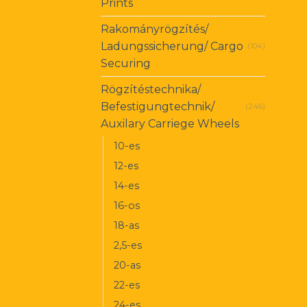
Prints
Rakományrögzítés/
Ladungssicherung/ Cargo
(104)
Securing
Rögzítéstechnika/
Befestigungtechnik/
(246)
Auxilary Carriege Wheels
10-es
12-es
14-es
16-os
18-as
2,5-es
20-as
22-es
24-es