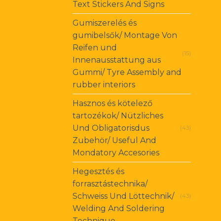
Text Stickers And Signs
Gumiszerelés és
gumibelsők/ Montage Von
Reifen und
(15)
Innenausstattung aus
Gummi/ Tyre Assembly and
rubber interiors
Hasznos és kötelező
tartozékok/ Nützliches
Und Obligatorisdus
(43)
Zubehör/ Useful And
Mondatory Accesories
Hegesztés és
forrasztástechnika/
Schweiss Und Löttechnik/
(43)
Welding And Soldering
Technique