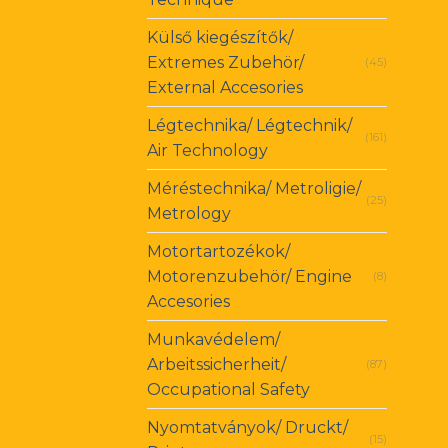
Külső kiegészítők/
Extremes Zubehör/
(45)
External Accesories
Légtechnika/ Légtechnik/
(161)
Air Technology
Méréstechnika/ Metroligie/
(25)
Metrology
Motortartozékok/
Motorenzubehör/ Engine
(8)
Accesories
Munkavédelem/
Arbeitssicherheit/
(87)
Occupational Safety
Nyomtatványok/ Druckt/
(15)