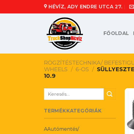
Skip
HÉVÍZ, ADY ENDRE UTCA 27.
to
content
FŐOLDAL
RÖGZÍTÉSTECHNIKA/ BEFESTIG
WHEELS
/
6-OS
/
SÜLLYESZTE
10.9
Keresés
a
következőre:
TERMÉKKATEGÓRIÁK
AAutómentés/