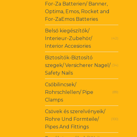
For-Za Batterien/ Banner,
Optima, Emos, Rocket and
For-ZaEmos Batteries
Belső kiegészítők/
Interieur-Zubehör/
(42)
Interior Accesiories
Biztosítók-Biztosító
szegek/ Versicherer Nagel/
(34)
Safety Nails
Csőbilincsek/
Rohrschlellen/ Pipe
(89)
Clamps
Csövek és szerelvényeik/
Rohre Und Formteile/
(100)
Pipes And Fittings