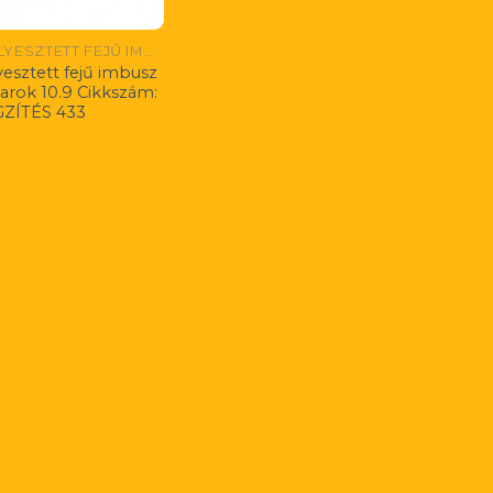
SÜLLYESZTETT FEJŰ IMBUSZ CSAVAROK 10.9
yesztett fejű imbusz
arok 10.9 Cikkszám:
ZÍTÉS 433