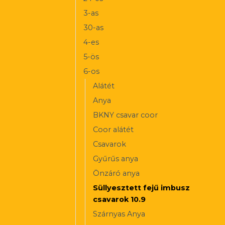
3-as
30-as
4-es
5-ös
6-os
Alátét
Anya
BKNY csavar coor
Coor alátét
Csavarok
Gyűrűs anya
Önzáró anya
Süllyesztett fejű imbusz
csavarok 10.9
Szárnyas Anya