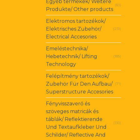
Egyéb termékek/ Weitere
(60)
Produkte/ Other products
Elektromos tartozékok/
Elektrisches Zubehör/
(231)
Electrical Accesories
Emeléstechnika/
Hebetechnik/ Lifting
(185)
Technology
Felépítmény tartozékok/
Zubehör Für Den Aufbau/
(71)
Superstructure Accesories
Fényvisszaverő és
szöveges matricák és
táblák/ Reflektierende
(130)
Und Textaufkleber Und
Schilder/ Reflective And