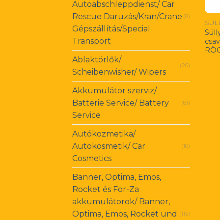
Autoabschleppdienst/ Car
Rescue Daruzás/Kran/Crane
(6)
Gépszállítás/Special
Süll
Transport
csav
RÖG
Ablaktörlők/
(26)
Scheibenwisher/ Wipers
Akkumulátor szerviz/
Batterie Service/ Battery
(61)
Service
Autókozmetika/
Autokosmetik/ Car
(10)
Cosmetics
Banner, Optima, Emos,
Rocket és For-Za
akkumulátorok/ Banner,
Optima, Emos, Rocket und
(115)