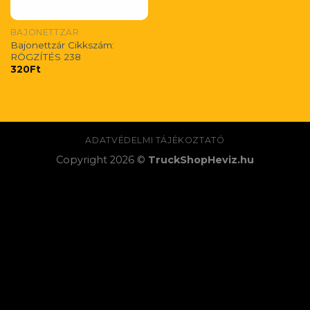
BAJONETTZÁR
Bajonettzár Cikkszám:
RÖGZÍTÉS 238
320
Ft
ADATVÉDELMI TÁJÉKOZTATÓ
Copyright 2026 ©
TruckShopHeviz.hu