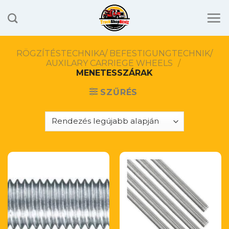
Skip
to
content
RÖGZÍTÉSTECHNIKA/ BEFESTIGUNGTECHNIK/
AUXILARY CARRIEGE WHEELS
/
MENETESSZÁRAK
SZŰRÉS