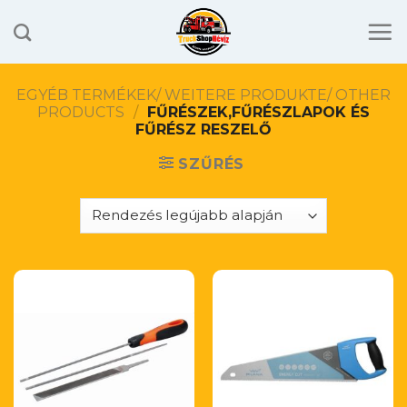
Skip
to
content
EGYÉB TERMÉKEK/ WEITERE PRODUKTE/ OTHER
PRODUCTS
/
FŰRÉSZEK,FŰRÉSZLAPOK ÉS
FŰRÉSZ RESZELŐ
SZŰRÉS