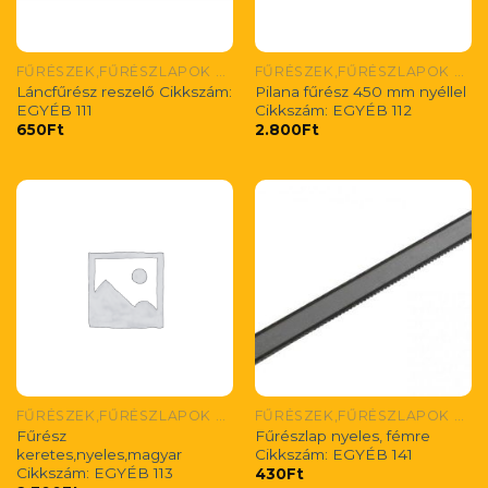
FŰRÉSZEK,FŰRÉSZLAPOK ÉS FŰRÉSZ RESZELŐ
FŰRÉSZEK,FŰRÉSZLAPOK ÉS FŰRÉSZ RESZELŐ
Láncfűrész reszelő Cikkszám:
Pilana fűrész 450 mm nyéllel
EGYÉB 111
Cikkszám: EGYÉB 112
650
Ft
2.800
Ft
FŰRÉSZEK,FŰRÉSZLAPOK ÉS FŰRÉSZ RESZELŐ
FŰRÉSZEK,FŰRÉSZLAPOK ÉS FŰRÉSZ RESZELŐ
Fűrész
Fűrészlap nyeles, fémre
keretes,nyeles,magyar
Cikkszám: EGYÉB 141
Cikkszám: EGYÉB 113
430
Ft