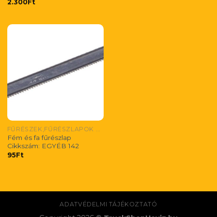
2.300
Ft
FŰRÉSZEK,FŰRÉSZLAPOK ÉS FŰRÉSZ RESZELŐ
Fém és fa fűrészlap
Cikkszám: EGYÉB 142
95
Ft
ADATVÉDELMI TÁJÉKOZTATÓ