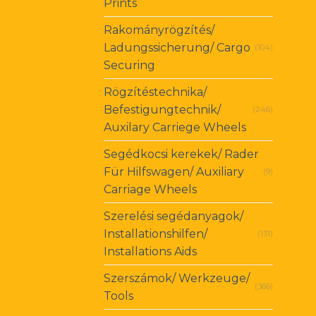
Prints
Rakományrögzítés/
Ladungssicherung/ Cargo
(104)
Securing
Rögzítéstechnika/
Befestigungtechnik/
(246)
Auxilary Carriege Wheels
Segédkocsi kerekek/ Rader
Für Hilfswagen/ Auxiliary
(9)
Carriage Wheels
Szerelési segédanyagok/
Installationshilfen/
(131)
Installations Aids
Szerszámok/ Werkzeuge/
(366)
Tools