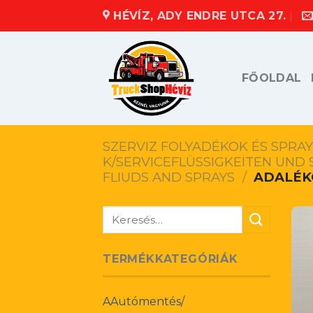
Skip
HÉVÍZ, ADY ENDRE UTCA 27.
to
content
FŐOLDAL
SZERVIZ FOLYADÉKOK ÉS SPRAY
K/SERVICEFLÜSSIGKEITEN UND 
FLIUDS AND SPRAYS
/
ADALÉK
Keresés
a
következőre:
TERMÉKKATEGÓRIÁK
AAutómentés/