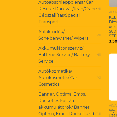
Autoabschleppdienst/ Car
Rescue Daruzás/Kran/Crane
(6)
ADA
Gépszállítás/Special
KLE
Transport
Dies
der
500
Ablaktörlők/
(26)
SZE
Scheibenwisher/ Wipers
3.5
Akkumulátor szerviz/
Batterie Service/ Battery
(61)
Service
Autókozmetika/
Autokosmetik/ Car
(10)
Cosmetics
Banner, Optima, Emos,
Rocket és For-Za
ADA
akkumulátorok/ Banner,
Wyn
Optima, Emos, Rocket und
(115)
üze