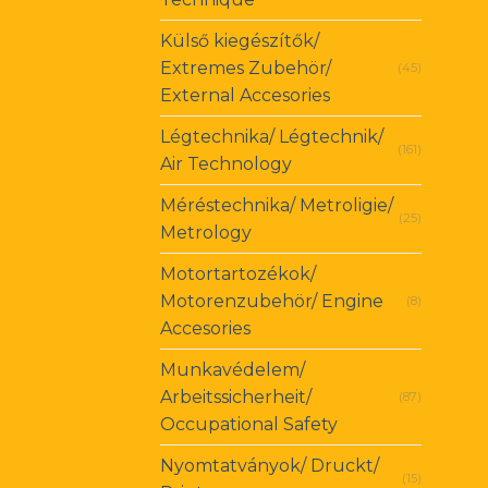
Külső kiegészítők/
Extremes Zubehör/
(45)
External Accesories
Légtechnika/ Légtechnik/
(161)
Air Technology
Méréstechnika/ Metroligie/
(25)
Metrology
Motortartozékok/
Motorenzubehör/ Engine
(8)
Accesories
Munkavédelem/
Arbeitssicherheit/
(87)
Occupational Safety
Nyomtatványok/ Druckt/
(15)