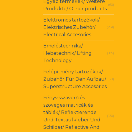
Egyéb termékek/ Weitere
(60)
Produkte/ Other products
Elektromos tartozékok/
Elektrisches Zubehör/
(231)
Electrical Accesories
Emeléstechnika/
Hebetechnik/ Lifting
(185)
Technology
Felépítmény tartozékok/
Zubehör Für Den Aufbau/
(71)
Superstructure Accesories
Fényvisszaverő és
szöveges matricák és
táblák/ Reflektierende
(130)
Und Textaufkleber Und
Schilder/ Reflective And