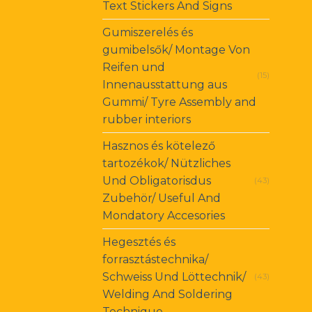
Text Stickers And Signs
Gumiszerelés és
gumibelsők/ Montage Von
Reifen und
(15)
Innenausstattung aus
Gummi/ Tyre Assembly and
rubber interiors
Hasznos és kötelező
tartozékok/ Nützliches
Und Obligatorisdus
(43)
Zubehör/ Useful And
Mondatory Accesories
Hegesztés és
forrasztástechnika/
Schweiss Und Löttechnik/
(43)
Welding And Soldering
Technique