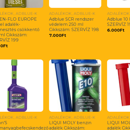
LÉKOK, ADBLUE-K
ADALÉKOK, ADBLUE-K
ADALÉKOK
EN-FLO EUROPE
Adblue SCR rendszer
Adblue 10 
el adalék-
védelem 250 ml
SZERVÍZ 1
mesztés csökkentő
Cikkszám: SZERVÍZ 198
6.000
Ft
ml Cikkszám:
7.000
Ft
RVÍZ 199
00
Ft
LÉKOK, ADBLUE-K
ADALÉKOK, ADBLUE-K
ADALÉKOK
n’S
LIQUI MOLY benzin
LIQUI MOL
manyagbefecskendező
adalék Cikkszám:
adalék Cik