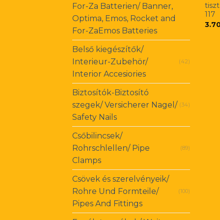
tisz
For-Za Batterien/ Banner,
117
Optima, Emos, Rocket and
3.7
For-ZaEmos Batteries
Belső kiegészítők/
Interieur-Zubehör/
(42)
Interior Accesiories
Biztosítók-Biztosító
szegek/ Versicherer Nagel/
(34)
Safety Nails
Csőbilincsek/
Rohrschlellen/ Pipe
(89)
Clamps
Csövek és szerelvényeik/
Rohre Und Formteile/
(100)
Pipes And Fittings