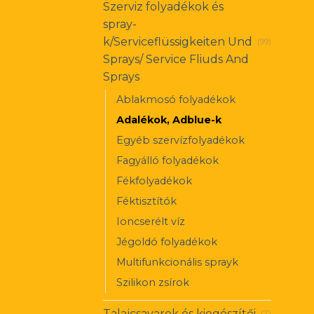
Szerviz folyadékok és
spray-
k/Serviceflüssigkeiten Und
(99)
Sprays/ Service Fliuds And
Sprays
Ablakmosó folyadékok
Adalékok, Adblue-k
Egyéb szervízfolyadékok
Fagyálló folyadékok
Fékfolyadékok
Féktisztítók
Ioncserélt víz
Jégoldó folyadékok
Multifunkcionális sprayk
Szilikon zsírok
Talajcsavarok és kiegészítői
(7)