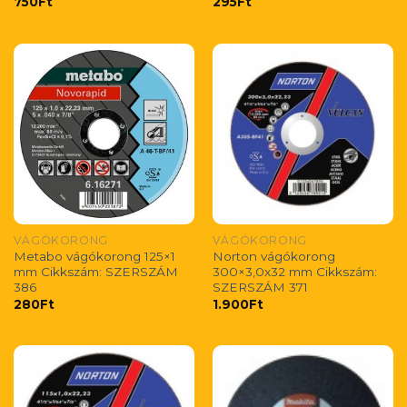
750
Ft
295
Ft
VÁGÓKORONG
VÁGÓKORONG
Metabo vágókorong 125×1
Norton vágókorong
mm Cikkszám: SZERSZÁM
300×3,0x32 mm Cikkszám:
386
SZERSZÁM 371
280
Ft
1.900
Ft