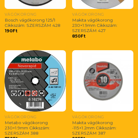
VÁGÓKORONG
VÁGÓKORONG
Bosch vágókorong 125/1
Makita vágókorong
Cikkszám: SZERSZÁM 428
230×1.9mm Cikkszám:
SZERSZÁM 427
190
Ft
850
Ft
VÁGÓKORONG
VÁGÓKORONG
Metabo vágókorong
Makita vágókorong
230×1.9mm Cikkszám:
-115×1.2mm Cikkszám:
SZERSZÁM 388
SZERSZÁM 387