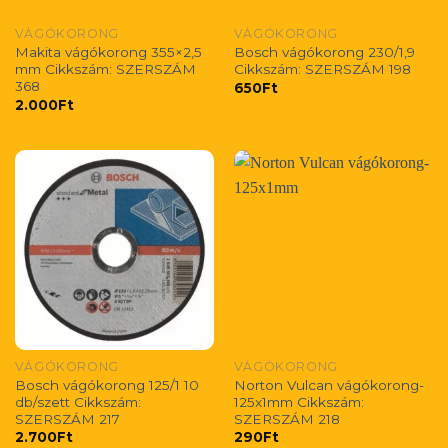
VÁGÓKORONG
VÁGÓKORONG
Makita vágókorong 355×2,5
Bosch vágókorong 230/1,9
mm Cikkszám: SZERSZÁM
Cikkszám: SZERSZÁM 198
368
650
Ft
2.000
Ft
VÁGÓKORONG
VÁGÓKORONG
Bosch vágókorong 125/1 10
Norton Vulcan vágókorong-
db/szett Cikkszám:
125x1mm Cikkszám:
SZERSZÁM 217
SZERSZÁM 218
2.700
Ft
290
Ft