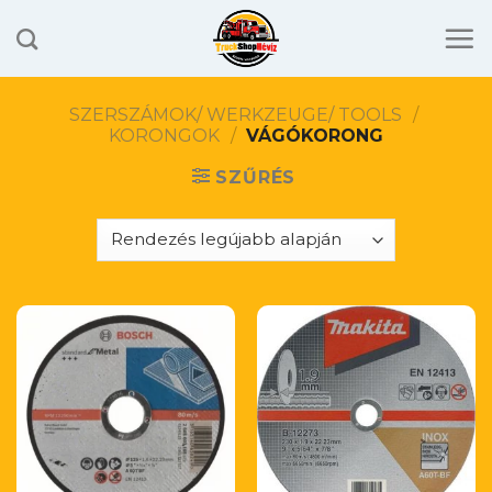
Skip
to
content
SZERSZÁMOK/ WERKZEUGE/ TOOLS
/
KORONGOK
/
VÁGÓKORONG
SZŰRÉS