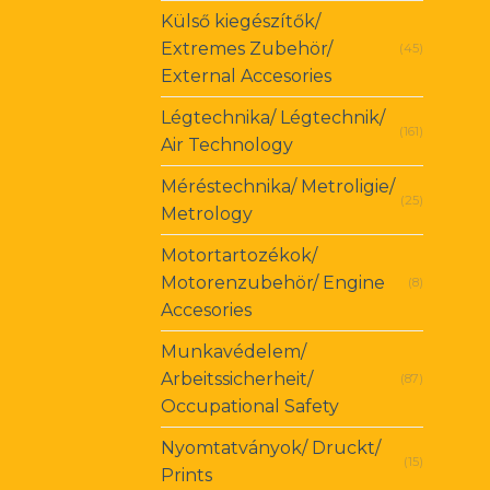
Külső kiegészítők/
Extremes Zubehör/
(45)
External Accesories
Légtechnika/ Légtechnik/
(161)
Air Technology
Méréstechnika/ Metroligie/
(25)
Metrology
Motortartozékok/
Motorenzubehör/ Engine
(8)
Accesories
Munkavédelem/
Arbeitssicherheit/
(87)
Occupational Safety
Nyomtatványok/ Druckt/
(15)
Prints