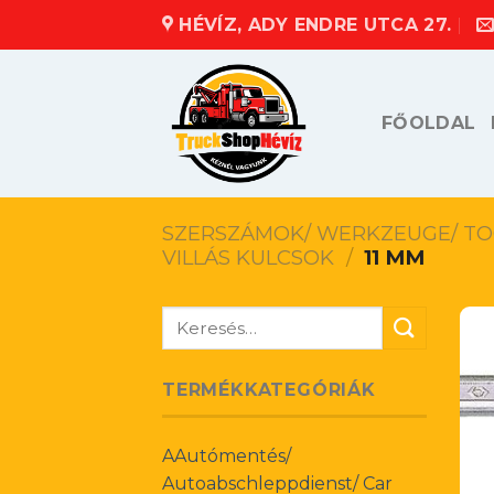
Skip
HÉVÍZ, ADY ENDRE UTCA 27.
to
content
FŐOLDAL
SZERSZÁMOK/ WERKZEUGE/ TO
VILLÁS KULCSOK
/
11 MM
Keresés
a
következőre:
TERMÉKKATEGÓRIÁK
AAutómentés/
Autoabschleppdienst/ Car