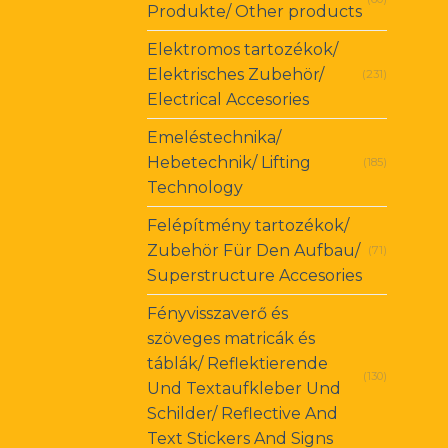
Produkte/ Other products
Elektromos tartozékok/
Elektrisches Zubehör/
(231)
Electrical Accesories
Emeléstechnika/
Hebetechnik/ Lifting
(185)
Technology
Felépítmény tartozékok/
Zubehör Für Den Aufbau/
(71)
Superstructure Accesories
Fényvisszaverő és
szöveges matricák és
táblák/ Reflektierende
(130)
Und Textaufkleber Und
Schilder/ Reflective And
Text Stickers And Signs