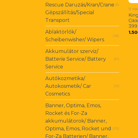
Rescue Daruzás/Kran/Crane
(6)
11 M
Gépszállítás/Special
Kin
Transport
Cik
399
Ablaktörlők/
1.50
(26)
Scheibenwisher/ Wipers
Akkumulátor szerviz/
Batterie Service/ Battery
(61)
Service
Autókozmetika/
Autokosmetik/ Car
(10)
Cosmetics
Banner, Optima, Emos,
Rocket és For-Za
akkumulátorok/ Banner,
Optima, Emos, Rocket und
(115)
For-Za Batterien/ Banner,