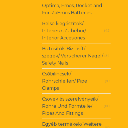
Optima, Emos, Rocket and
For-ZaEmos Batteries
Belső kiegészítők/
Interieur-Zubehör/
(42)
Interior Accesiories
Biztosítók-Biztosító
szegek/ Versicherer Nagel/
(34)
Safety Nails
Csőbilincsek/
Rohrschlellen/ Pipe
(89)
Clamps
Csövek és szerelvényeik/
Rohre Und Formteile/
(100)
Pipes And Fittings
Egyéb termékek/ Weitere
(60)