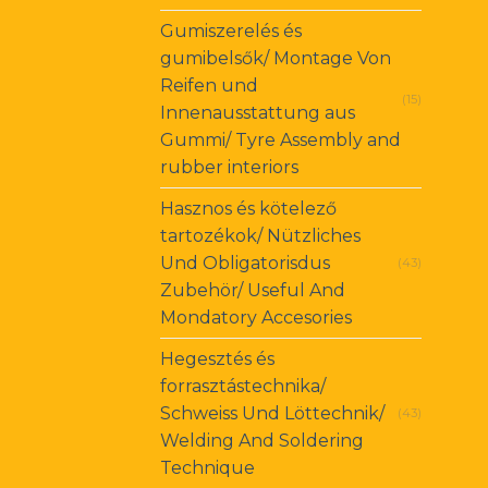
Gumiszerelés és
gumibelsők/ Montage Von
Reifen und
(15)
Innenausstattung aus
Gummi/ Tyre Assembly and
rubber interiors
Hasznos és kötelező
tartozékok/ Nützliches
Und Obligatorisdus
(43)
Zubehör/ Useful And
Mondatory Accesories
Hegesztés és
forrasztástechnika/
Schweiss Und Löttechnik/
(43)
Welding And Soldering
Technique