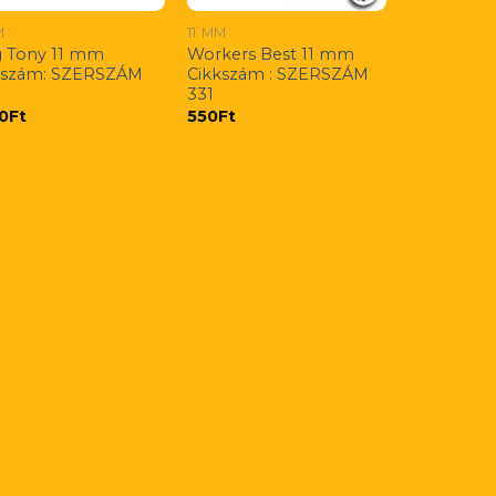
M
11 MM
g Tony 11 mm
Workers Best 11 mm
kszám: SZERSZÁM
Cikkszám : SZERSZÁM
331
0
Ft
550
Ft