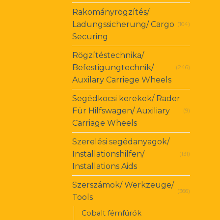
Rakományrögzítés/
Ladungssicherung/ Cargo
(104)
Securing
Rögzítéstechnika/
Befestigungtechnik/
(246)
Auxilary Carriege Wheels
Segédkocsi kerekek/ Rader
Für Hilfswagen/ Auxiliary
(9)
Carriage Wheels
Szerelési segédanyagok/
Installationshilfen/
(131)
Installations Aids
Szerszámok/ Werkzeuge/
(366)
Tools
Cobalt fémfúrók