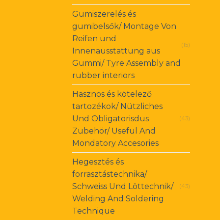
Gumiszerelés és
gumibelsők/ Montage Von
Reifen und
(15)
Innenausstattung aus
Gummi/ Tyre Assembly and
rubber interiors
Hasznos és kötelező
tartozékok/ Nützliches
Und Obligatorisdus
(43)
Zubehör/ Useful And
Mondatory Accesories
Hegesztés és
forrasztástechnika/
Schweiss Und Löttechnik/
(43)
Welding And Soldering
Technique