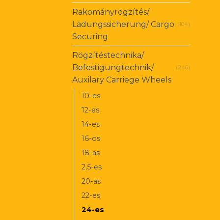
Rakományrögzítés/
Ladungssicherung/ Cargo
(104)
Securing
Rögzítéstechnika/
Befestigungtechnik/
(246)
Auxilary Carriege Wheels
10-es
12-es
14-es
16-os
18-as
2,5-es
20-as
22-es
24-es