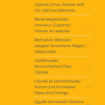
Optima, Emos, Rocket and
For-ZaEmos Batteries
Belső kiegészítők/
Interieur-Zubehör/
(42)
Interior Accesiories
Biztosítók-Biztosító
szegek/ Versicherer Nagel/
(34)
Safety Nails
Csőbilincsek/
Rohrschlellen/ Pipe
(89)
Clamps
Csövek és szerelvényeik/
Rohre Und Formteile/
(100)
Pipes And Fittings
Egyéb termékek/ Weitere
(60)