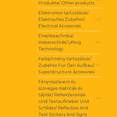
Produkte/ Other products
Elektromos tartozékok/
Elektrisches Zubehör/
(231)
Electrical Accesories
Emeléstechnika/
Hebetechnik/ Lifting
(185)
Technology
Felépítmény tartozékok/
Zubehör Für Den Aufbau/
(71)
Superstructure Accesories
Fényvisszaverő és
szöveges matricák és
táblák/ Reflektierende
(130)
Und Textaufkleber Und
Schilder/ Reflective And
Text Stickers And Signs