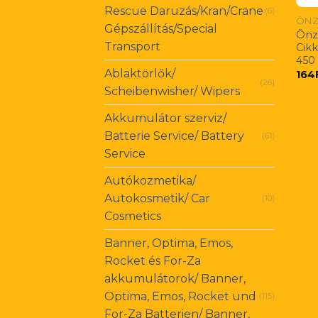
Rescue Daruzás/Kran/Crane
(6)
ÖNZ
Gépszállítás/Special
Önz
Transport
Cik
450
Ablaktörlők/
164
(26)
Scheibenwisher/ Wipers
Akkumulátor szerviz/
Batterie Service/ Battery
(61)
Service
Autókozmetika/
Autokosmetik/ Car
(10)
Cosmetics
Banner, Optima, Emos,
Rocket és For-Za
akkumulátorok/ Banner,
Optima, Emos, Rocket und
(115)
For-Za Batterien/ Banner,