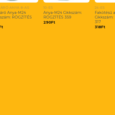
ÁRÓ ANYA 8-AS
10-ES
24-ES
áró Anya-M24
Anya-M24 Cikkszám:
Fakötésű a
kszám: RÖGZÍTÉS
RÖGZÍTÉS 359
Cikkszám:
317
290
Ft
Ft
318
Ft