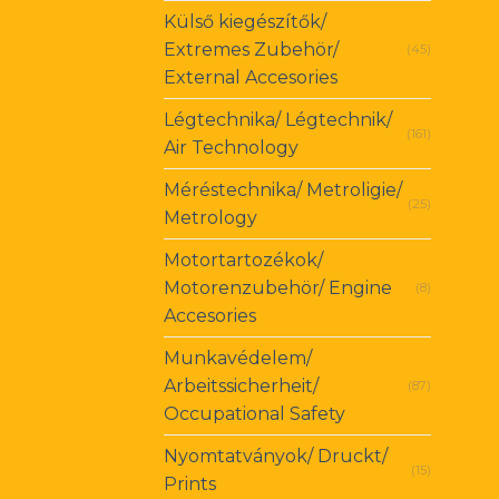
Külső kiegészítők/
Extremes Zubehör/
(45)
External Accesories
Légtechnika/ Légtechnik/
(161)
Air Technology
Méréstechnika/ Metroligie/
(25)
Metrology
Motortartozékok/
Motorenzubehör/ Engine
(8)
Accesories
Munkavédelem/
Arbeitssicherheit/
(87)
Occupational Safety
Nyomtatványok/ Druckt/
(15)
Prints