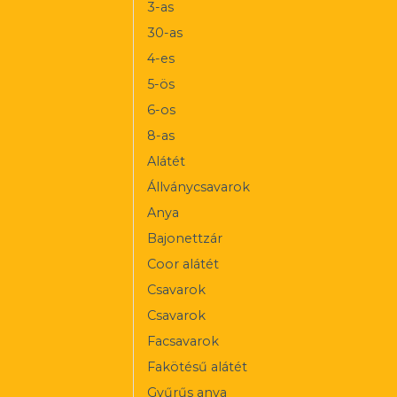
3-as
30-as
4-es
5-ös
6-os
8-as
Alátét
Állványcsavarok
Anya
Bajonettzár
Coor alátét
Csavarok
Csavarok
Facsavarok
Fakötésű alátét
Gyűrűs anya