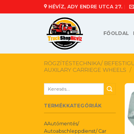
Skip
HÉVÍZ, ADY ENDRE UTCA 27.
to
content
FŐOLDAL
RÖGZÍTÉSTECHNIKA/ BEFESTIG
AUXILARY CARRIEGE WHEELS
/
Keresés
a
következőre:
TERMÉKKATEGÓRIÁK
AAutómentés/
Autoabschleppdienst/ Car