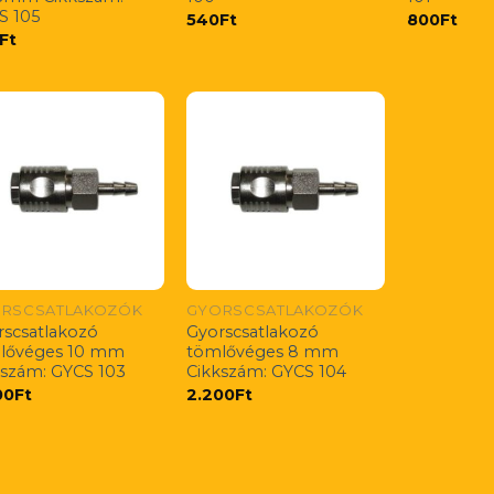
S 105
540
Ft
800
Ft
Ft
RSCSATLAKOZÓK
GYORSCSATLAKOZÓK
rscsatlakozó
Gyorscsatlakozó
lővéges 10 mm
tömlővéges 8 mm
kszám: GYCS 103
Cikkszám: GYCS 104
00
Ft
2.200
Ft