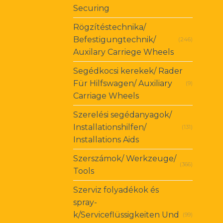
Securing
Rögzítéstechnika/
Befestigungtechnik/
(246)
Auxilary Carriege Wheels
Segédkocsi kerekek/ Rader
Für Hilfswagen/ Auxiliary
(9)
Carriage Wheels
Szerelési segédanyagok/
Installationshilfen/
(131)
Installations Aids
Szerszámok/ Werkzeuge/
(366)
Tools
Szerviz folyadékok és
spray-
k/Serviceflüssigkeiten Und
(99)