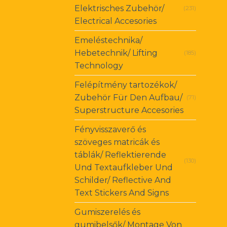
Elektrisches Zubehör/
(231)
Electrical Accesories
Emeléstechnika/
Hebetechnik/ Lifting
(185)
Technology
Felépítmény tartozékok/
Zubehör Für Den Aufbau/
(71)
Superstructure Accesories
Fényvisszaverő és
szöveges matricák és
táblák/ Reflektierende
(130)
Und Textaufkleber Und
Schilder/ Reflective And
Text Stickers And Signs
Gumiszerelés és
gumibelsők/ Montage Von