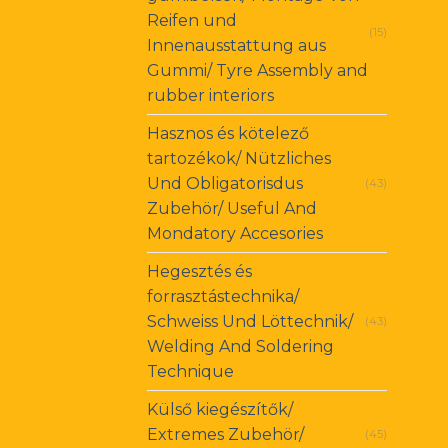
Reifen und
(15)
Innenausstattung aus
Gummi/ Tyre Assembly and
rubber interiors
Hasznos és kötelező
tartozékok/ Nützliches
Und Obligatorisdus
(43)
Zubehör/ Useful And
Mondatory Accesories
Hegesztés és
forrasztástechnika/
Schweiss Und Löttechnik/
(43)
Welding And Soldering
Technique
Külső kiegészítők/
Extremes Zubehör/
(45)