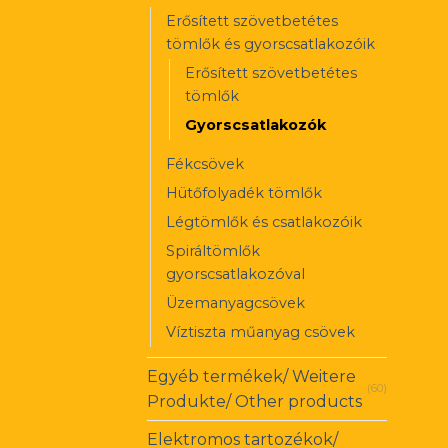
Erősített szövetbetétes
tömlők és gyorscsatlakozóik
Erősített szövetbetétes
tömlők
Gyorscsatlakozók
Fékcsövek
Hütőfolyadék tömlők
Légtömlők és csatlakozóik
Spiráltömlők
gyorscsatlakozóval
Üzemanyagcsövek
Víztiszta műanyag csövek
Egyéb termékek/ Weitere
(60)
Produkte/ Other products
Elektromos tartozékok/