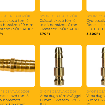
RSCSATLAKOZÓK
GYORSCSATLAKOZÓK
GYORSCS
csatlakozó tömlő
Csőcsatlakozó tömlő
Gyorscsat
dó bordázott 10 mm
toldó bordázott 6 mm
Renault-h
kszám: CSŐCSAT 162
Cikkszám: CSŐCSAT 161
LÉGTECH 
Ft
370
Ft
3.300
Ft
RSCSATLAKOZÓK
GYORSCSATLAKOZÓK
GYORSCS
csatlakozó tömlő
Vapa dugó tömlővéggel
Vapa dugó
ó bordázott
13 mm Cikkszám: GYCS
8 mm Cikk
13mm Cikkszám:
100
101