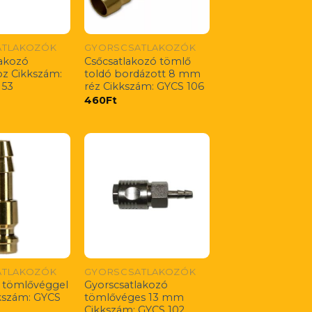
ATLAKOZÓK
GYORSCSATLAKOZÓK
lakozó
Csőcsatlakozó tömlő
oz Cikkszám:
toldó bordázott 8 mm
153
réz Cikkszám: GYCS 106
460
Ft
ATLAKOZÓK
GYORSCSATLAKOZÓK
 tömlővéggel
Gyorscsatlakozó
szám: GYCS
tömlővéges 13 mm
Cikkszám: GYCS 102