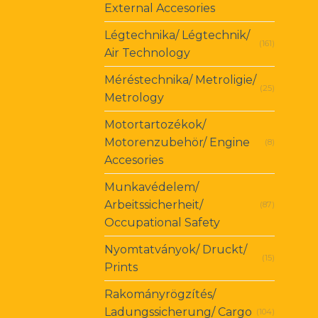
External Accesories
Légtechnika/ Légtechnik/
(161)
Air Technology
Méréstechnika/ Metroligie/
(25)
Metrology
Motortartozékok/
Motorenzubehör/ Engine
(8)
Accesories
Munkavédelem/
Arbeitssicherheit/
(87)
Occupational Safety
Nyomtatványok/ Druckt/
(15)
Prints
Rakományrögzítés/
Ladungssicherung/ Cargo
(104)