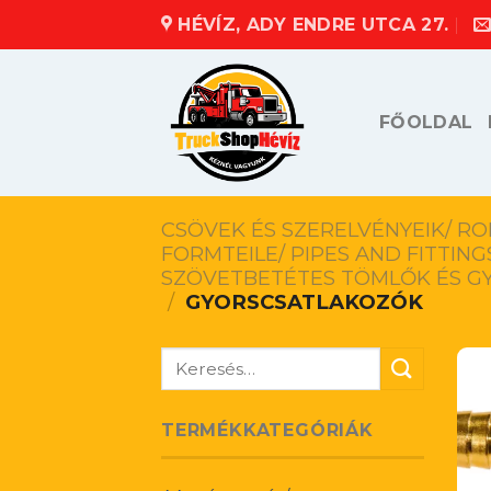
Skip
HÉVÍZ, ADY ENDRE UTCA 27.
to
content
FŐOLDAL
CSÖVEK ÉS SZERELVÉNYEIK/ R
FORMTEILE/ PIPES AND FITTING
SZÖVETBETÉTES TÖMLŐK ÉS G
/
GYORSCSATLAKOZÓK
Keresés
a
következőre:
TERMÉKKATEGÓRIÁK