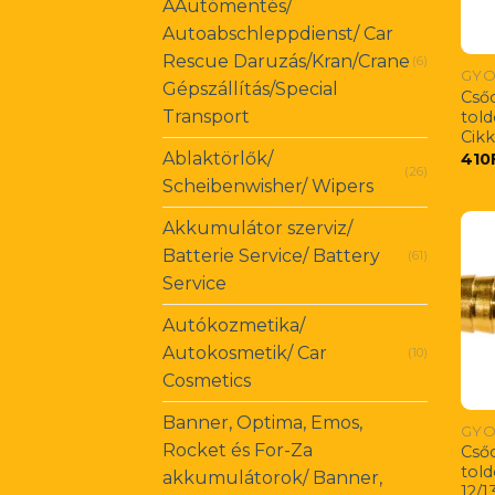
AAutómentés/
Autoabschleppdienst/ Car
Rescue Daruzás/Kran/Crane
(6)
GYO
Gépszállítás/Special
Cső
Transport
tol
Cik
Ablaktörlők/
410
(26)
Scheibenwisher/ Wipers
Akkumulátor szerviz/
Batterie Service/ Battery
(61)
Service
Autókozmetika/
Autokosmetik/ Car
(10)
Cosmetics
Banner, Optima, Emos,
GYO
Rocket és For-Za
Cső
told
akkumulátorok/ Banner,
12/