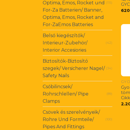
Optima, Emos, Rocket und
(115)
GYC
For-Za Batterien/ Banner,
620
Optima, Emos, Rocket and
For-ZaEmos Batteries
Belső kiegészítők/
Interieur-Zubehör/
(42)
Interior Accesiories
Biztosítók-Biztosító
szegek/ Versicherer Nagel/
(34)
Safety Nails
GYO
Csőbilincsek/
Gyo
töm
Rohrschlellen/ Pipe
(89)
Cik
Clamps
2.2
Csövek és szerelvényeik/
Rohre Und Formteile/
(100)
Pipes And Fittings