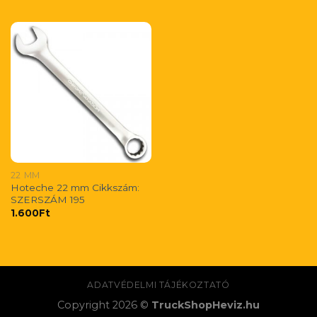
22 MM
Hoteche 22 mm Cikkszám:
SZERSZÁM 195
1.600
Ft
ADATVÉDELMI TÁJÉKOZTATÓ
Copyright 2026 ©
TruckShopHeviz.hu