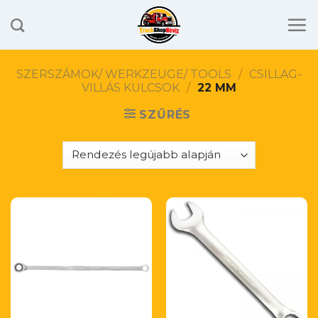
Skip
to
content
SZERSZÁMOK/ WERKZEUGE/ TOOLS
/
CSILLAG-
VILLÁS KULCSOK
/
22 MM
SZŰRÉS