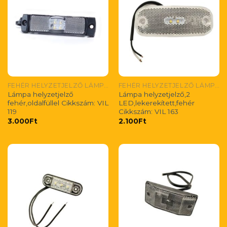
FEHÉR HELYZETJELZŐ LÁMPÁK
FEHÉR HELYZETJELZŐ LÁMPÁK
Lámpa helyzetjelző
Lámpa helyzetjelző,2
fehér,oldalfüllel Cikkszám: VIL
LED,lekerekített,fehér
119
Cikkszám: VIL 163
3.000
Ft
2.100
Ft