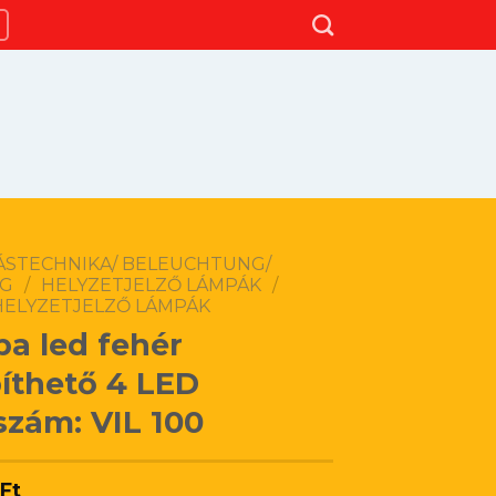
TÁSTECHNIKA/ BELEUCHTUNG/
NG
/
HELYZETJELZŐ LÁMPÁK
/
HELYZETJELZŐ LÁMPÁK
a led fehér
íthető 4 LED
szám: VIL 100
0
Ft