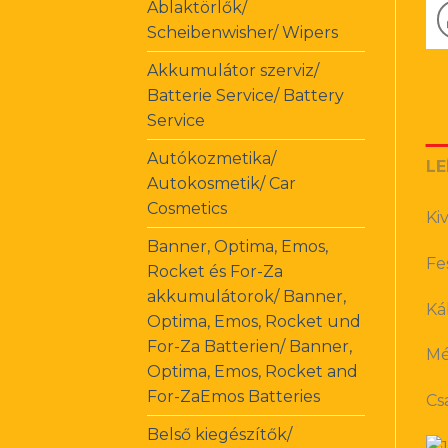
Ablaktörlők/
Scheibenwisher/ Wipers
Akkumulátor szerviz/
Batterie Service/ Battery
Service
Autókozmetika/
LE
Autokosmetik/ Car
Cosmetics
Ki
Banner, Optima, Emos,
Fe
Rocket és For-Za
akkumulátorok/ Banner,
Ká
Optima, Emos, Rocket und
For-Za Batterien/ Banner,
Mé
Optima, Emos, Rocket and
For-ZaEmos Batteries
Cs
Belső kiegészítők/