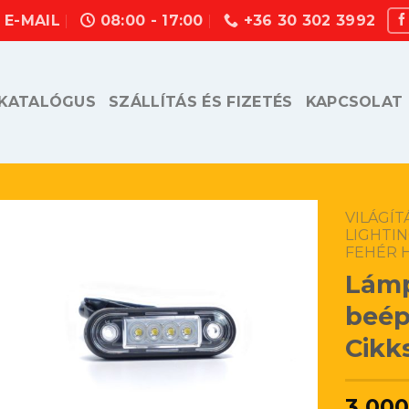
E-MAIL
08:00 - 17:00
+36 30 302 3992
KATALÓGUS
SZÁLLÍTÁS ÉS FIZETÉS
KAPCSOLAT
VILÁGÍ
LIGHTI
FEHÉR 
Lámp
beép
Cikk
3.00