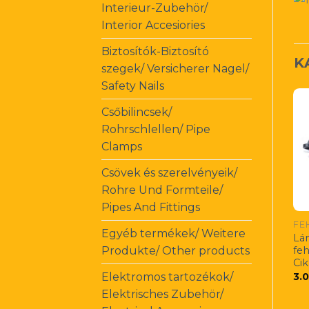
Interieur-Zubehör/
Interior Accesiories
Biztosítók-Biztosító
K
szegek/ Versicherer Nagel/
Safety Nails
Csőbilincsek/
Rohrschlellen/ Pipe
Clamps
Csövek és szerelvényeik/
Rohre Und Formteile/
Pipes And Fittings
Egyéb termékek/ Weitere
Lá
Produkte/ Other products
feh
Cik
Elektromos tartozékok/
3.
Elektrisches Zubehör/