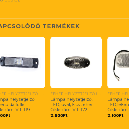
APCSOLÓDÓ TERMÉKEK
FEHÉR HELYZETJELZŐ LÁMPÁK
FEHÉR HELYZETJELZŐ LÁMPÁK
mpa helyzetjelző
Lámpa helyzetjelző,
Lámpa hel
ér,oldalfüllel
LED, ovál, kicsi,fehér
LED,lekere
kszám: VIL 119
Cikkszám: VIL 172
Cikkszám:
000
Ft
2.600
Ft
2.100
Ft