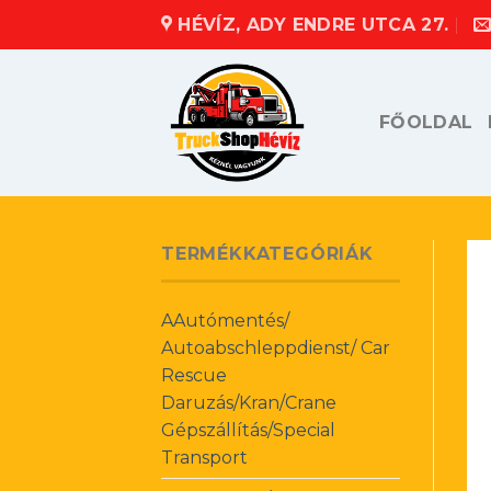
Skip
HÉVÍZ, ADY ENDRE UTCA 27.
to
content
FŐOLDAL
TERMÉKKATEGÓRIÁK
AAutómentés/
Autoabschleppdienst/ Car
Rescue
Daruzás/Kran/Crane
Gépszállítás/Special
Transport