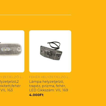
FEHÉR HELYZETJELZŐ LÁMPÁK
FEHÉR HELYZETJELZŐ LÁMPÁK
yzetjelző,2
Lámpa helyzetjelző,
kített,fehér
trapéz, prizma, fehér,
 VIL 163
LED Cikkszám: VIL 169
4.000
Ft