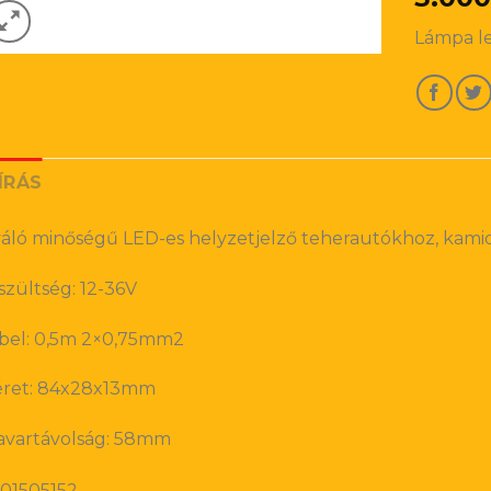
Lámpa le
ÍRÁS
váló minőségű LED-es helyzetjelző teherautókhoz, kam
szültség: 12-36V
bel: 0,5m 2×0,75mm2
ret: 84x28x13mm
avartávolság: 58mm