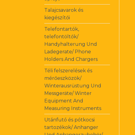
Talajcsavarok és
kiegészítői
Telefontartók,
telefontöltők/
Handyhalterung Und
Ladegerate/ Phone
Holders And Chargers
Téli felszerelések és
mérőeszközök/
Winterausrüstung Und
Messgeräte/ Winter
Equipment And
Measuring Instruments
Utánfutó és pótkocsi
tartozékok/ Anhanger
Und Anhangerzubehör/