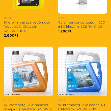
NYÁRI
NYÁRI
Sheron nyári szélvédőmosó
Caramba koncentrátum 250
folyadék 3l Cikkszám:
ml Cikkszám: SZERVÍZ 105
SZERVÍZ 104
1.200
Ft
2.600
Ft
-23 C
-23 C
Würtemberg -23c narancs-
Würtemberg -23c óceán 4 L
fahéj 4 L Cikkszám: SZERVÍZ
Cikkszám: SZERVÍZ 119