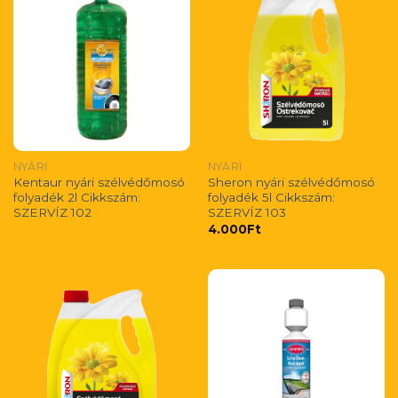
NYÁRI
NYÁRI
Kentaur nyári szélvédőmosó
Sheron nyári szélvédőmosó
folyadék 2l Cikkszám:
folyadék 5l Cikkszám:
SZERVÍZ 102
SZERVÍZ 103
4.000
Ft