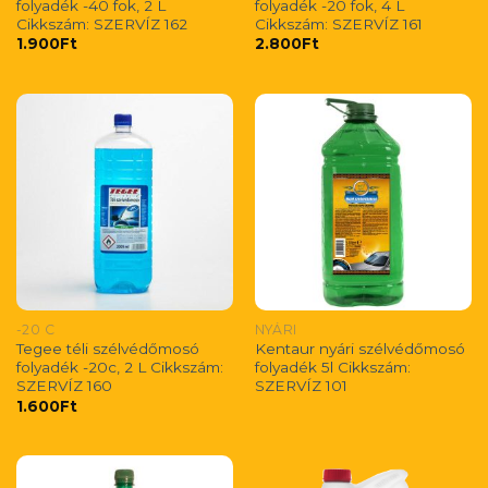
folyadék -40 fok, 2 L
folyadék -20 fok, 4 L
Cikkszám: SZERVÍZ 162
Cikkszám: SZERVÍZ 161
1.900
Ft
2.800
Ft
-20 C
NYÁRI
Tegee téli szélvédőmosó
Kentaur nyári szélvédőmosó
folyadék -20c, 2 L Cikkszám:
folyadék 5l Cikkszám:
SZERVÍZ 160
SZERVÍZ 101
1.600
Ft