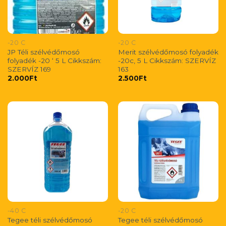
-20 C
-20 C
JP Téli szélvédőmosó
Merit szélvédőmosó folyadék
folyadék -20 ‘ 5 L Cikkszám:
-20c, 5 L Cikkszám: SZERVÍZ
SZERVÍZ 169
163
2.000
Ft
2.500
Ft
-40 C
-20 C
Tegee téli szélvédőmosó
Tegee téli szélvédőmosó