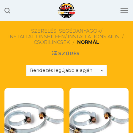
Skip
to
content
SZERELÉSI SEGÉDANYAGOK/
INSTALLATIONSHILFEN/ INSTALLATIONS AIDS
/
CSŐBILINCSEK
/
NORMÁL
SZŰRÉS