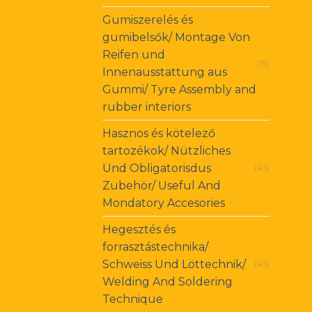
Gumiszerelés és
gumibelsők/ Montage Von
Reifen und
(15)
Innenausstattung aus
Gummi/ Tyre Assembly and
rubber interiors
Hasznos és kötelező
tartozékok/ Nützliches
Und Obligatorisdus
(43)
Zubehör/ Useful And
Mondatory Accesories
Hegesztés és
forrasztástechnika/
Schweiss Und Löttechnik/
(43)
Welding And Soldering
Technique