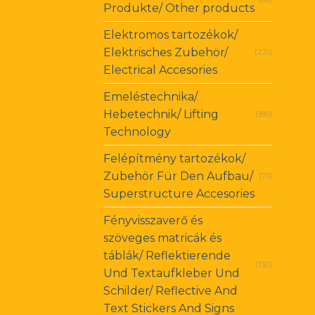
Produkte/ Other products
Elektromos tartozékok/
Elektrisches Zubehör/
(231)
Electrical Accesories
Emeléstechnika/
Hebetechnik/ Lifting
(185)
Technology
Felépítmény tartozékok/
Zubehör Für Den Aufbau/
(71)
Superstructure Accesories
Fényvisszaverő és
szöveges matricák és
táblák/ Reflektierende
(130)
Und Textaufkleber Und
Schilder/ Reflective And
Text Stickers And Signs