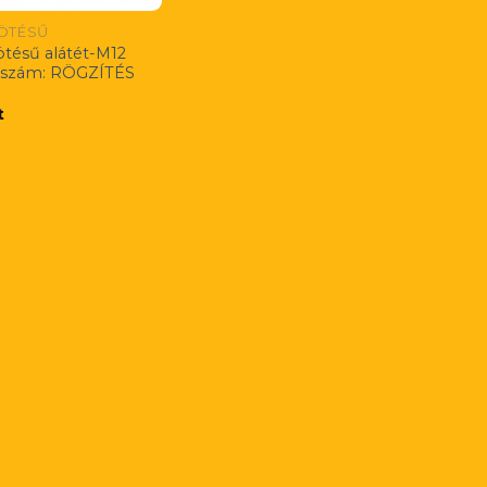
ÖTÉSŰ
tésű alátét-M12
kszám: RÖGZÍTÉS
t