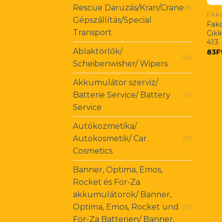
Rescue Daruzás/Kran/Crane
(6)
FAK
Gépszállítás/Special
Fakö
Transport
Cik
413
Ablaktörlők/
83
F
(26)
Scheibenwisher/ Wipers
Akkumulátor szerviz/
Batterie Service/ Battery
(61)
Service
Autókozmetika/
Autokosmetik/ Car
(10)
Cosmetics
Banner, Optima, Emos,
Rocket és For-Za
akkumulátorok/ Banner,
Optima, Emos, Rocket und
(115)
For-Za Batterien/ Banner,