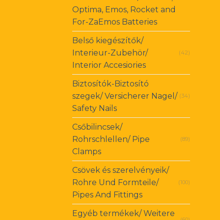
Optima, Emos, Rocket and
For-ZaEmos Batteries
Belső kiegészítők/
Interieur-Zubehör/
(42)
Interior Accesiories
Biztosítók-Biztosító
szegek/ Versicherer Nagel/
(34)
Safety Nails
Csőbilincsek/
Rohrschlellen/ Pipe
(89)
Clamps
Csövek és szerelvényeik/
Rohre Und Formteile/
(100)
Pipes And Fittings
Egyéb termékek/ Weitere
(60)