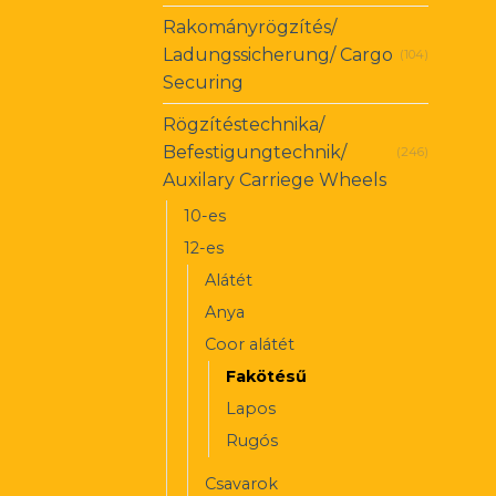
Rakományrögzítés/
Ladungssicherung/ Cargo
(104)
Securing
Rögzítéstechnika/
Befestigungtechnik/
(246)
Auxilary Carriege Wheels
10-es
12-es
Alátét
Anya
Coor alátét
Fakötésű
Lapos
Rugós
Csavarok