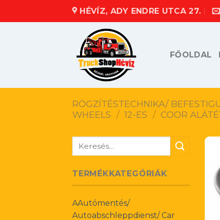
Skip
HÉVÍZ, ADY ENDRE UTCA 27.
to
content
FŐOLDAL
RÖGZÍTÉSTECHNIKA/ BEFESTIG
WHEELS
/
12-ES
/
COOR ALÁTÉ
Keresés
a
következőre:
TERMÉKKATEGÓRIÁK
AAutómentés/
Autoabschleppdienst/ Car