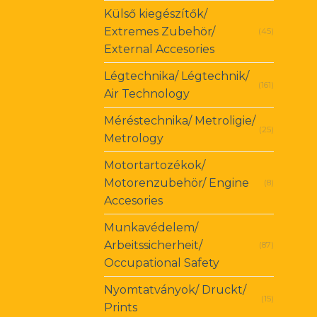
Külső kiegészítők/
Extremes Zubehör/
(45)
External Accesories
Légtechnika/ Légtechnik/
(161)
Air Technology
Méréstechnika/ Metroligie/
(25)
Metrology
Motortartozékok/
Motorenzubehör/ Engine
(8)
Accesories
Munkavédelem/
Arbeitssicherheit/
(87)
Occupational Safety
Nyomtatványok/ Druckt/
(15)
Prints