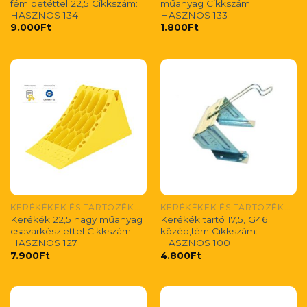
fém betéttel 22,5 Cikkszám:
műanyag Cikkszám:
HASZNOS 134
HASZNOS 133
9.000
Ft
1.800
Ft
KERÉKÉKEK ÉS TARTOZÉKAIK
KERÉKÉKEK ÉS TARTOZÉKAIK
Kerékék 22,5 nagy műanyag
Kerékék tartó 17,5, G46
csavarkészlettel Cikkszám:
közép,fém Cikkszám:
HASZNOS 127
HASZNOS 100
7.900
Ft
4.800
Ft