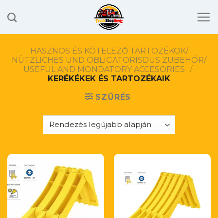
Skip
to
content
HASZNOS ÉS KÖTELEZŐ TARTOZÉKOK/
NÜTZLICHES UND OBLIGATORISDUS ZUBEHÖR/
USEFUL AND MONDATORY ACCESORIES
/
KERÉKÉKEK ÉS TARTOZÉKAIK
SZŰRÉS