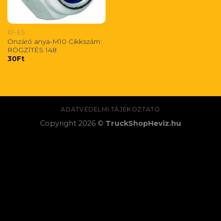
10-ES
Önzáró anya-M10 Cikkszám:
RÖGZÍTÉS 148
30
Ft
ADATVÉDELMI TÁJÉKOZTATÓ
Copyright 2026 ©
TruckShopHeviz.hu