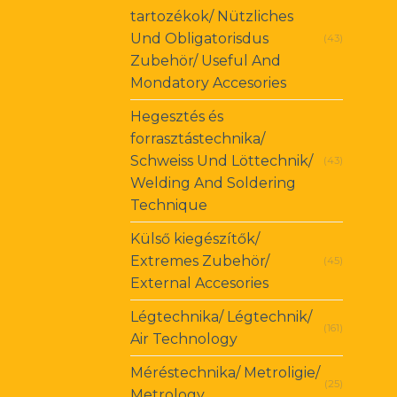
tartozékok/ Nützliches
Und Obligatorisdus
(43)
Zubehör/ Useful And
Mondatory Accesories
Hegesztés és
forrasztástechnika/
Schweiss Und Löttechnik/
(43)
Welding And Soldering
Technique
Külső kiegészítők/
Extremes Zubehör/
(45)
External Accesories
Légtechnika/ Légtechnik/
(161)
Air Technology
Méréstechnika/ Metroligie/
(25)
Metrology