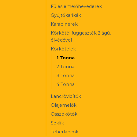
Füles emelőhevederek
Gyűjtőkarikák
Karabinerek
Körkötél függeszték 2 ágú,
élvédővel
Körkötelek
1 Tonna
2 Tonna
3 Tonna
4 Tonna
Láncrövidítők
Olajemelők
Összekötők
Seklik
Teherláncok