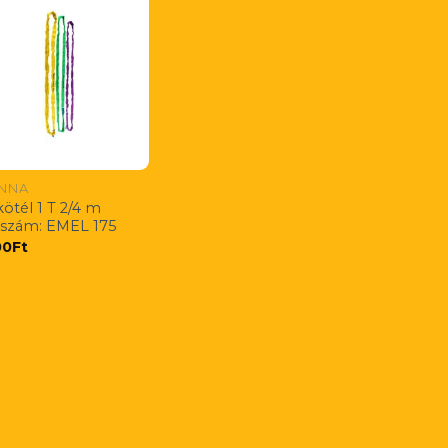
ONNA
ötél 1 T 2/4 m
kszám: EMEL 175
00
Ft