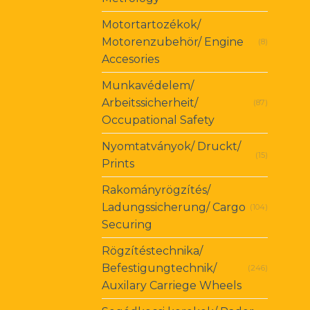
Motortartozékok/
Motorenzubehör/ Engine
(8)
Accesories
Munkavédelem/
Arbeitssicherheit/
(87)
Occupational Safety
Nyomtatványok/ Druckt/
(15)
Prints
Rakományrögzítés/
Ladungssicherung/ Cargo
(104)
Securing
Rögzítéstechnika/
Befestigungtechnik/
(246)
Auxilary Carriege Wheels