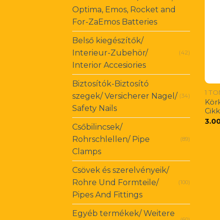
Optima, Emos, Rocket and
For-ZaEmos Batteries
Belső kiegészítők/
Interieur-Zubehör/
(42)
Interior Accesiories
Biztosítók-Biztosító
1 T
szegek/ Versicherer Nagel/
(34)
Körk
Safety Nails
Cik
3.0
Csőbilincsek/
Rohrschlellen/ Pipe
(89)
Clamps
Csövek és szerelvényeik/
Rohre Und Formteile/
(100)
Pipes And Fittings
Egyéb termékek/ Weitere
(60)