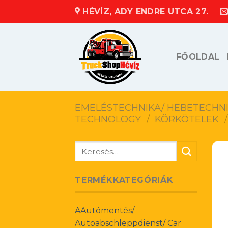
Skip
HÉVÍZ, ADY ENDRE UTCA 27.
to
content
FŐOLDAL
EMELÉSTECHNIKA/ HEBETECHNIK
TECHNOLOGY
/
KÖRKÖTELEK
/
Keresés
a
következőre:
TERMÉKKATEGÓRIÁK
AAutómentés/
Autoabschleppdienst/ Car