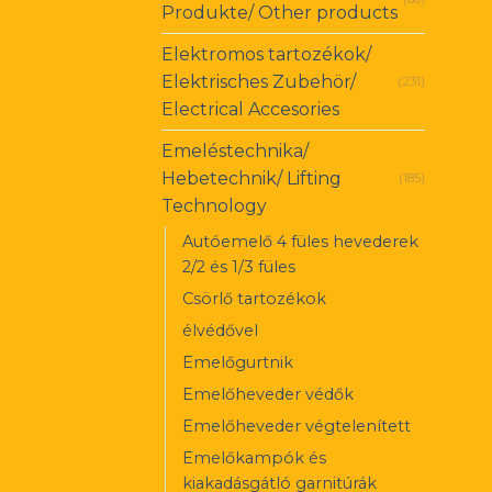
Produkte/ Other products
Elektromos tartozékok/
Elektrisches Zubehör/
(231)
Electrical Accesories
Emeléstechnika/
Hebetechnik/ Lifting
(185)
Technology
Autóemelő 4 füles hevederek
2/2 és 1/3 füles
Csörlő tartozékok
élvédővel
Emelőgurtnik
Emelőheveder védők
Emelőheveder végtelenített
Emelőkampók és
kiakadásgátló garnitúrák