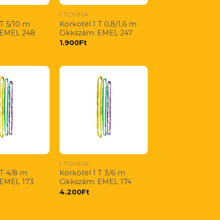
1 TONNA
 T 5/10 m
Körkötél 1 T 0,8/1,6 m
 EMEL 248
Cikkszám: EMEL 247
1.900
Ft
1 TONNA
 T 4/8 m
Körkötél 1 T 3/6 m
 EMEL 173
Cikkszám: EMEL 174
4.200
Ft