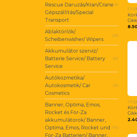
Rescue Daruzás/Kran/Crane
(6)
1 T
Gépszállítás/Special
Körk
Transport
Cik
8.5
Ablaktörlők/
(26)
Scheibenwisher/ Wipers
Akkumulátor szerviz/
Batterie Service/ Battery
(61)
Service
Autókozmetika/
Autokosmetik/ Car
(10)
Cosmetics
1 T
Banner, Optima, Emos,
Körk
Rocket és For-Za
Cik
2.4
akkumulátorok/ Banner,
Optima, Emos, Rocket und
(115)
For-Za Batterien/ Banner,