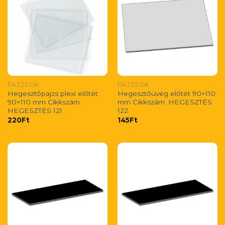
PAJZSOK
PAJZSOK
Hegesztőpajzs plexi előtét
Hegesztőüveg előtét 90×110
90×110 mm Cikkszám:
mm Cikkszám: HEGESZTÉS
HEGESZTÉS 121
122
220
Ft
145
Ft