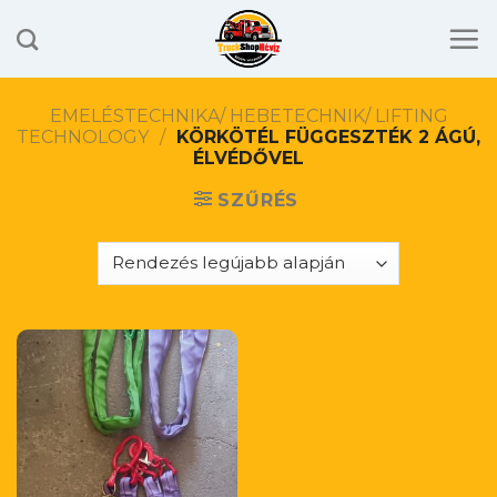
Skip
to
content
EMELÉSTECHNIKA/ HEBETECHNIK/ LIFTING
TECHNOLOGY
/
KÖRKÖTÉL FÜGGESZTÉK 2 ÁGÚ,
ÉLVÉDŐVEL
SZŰRÉS