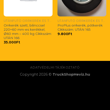
UTÁNFUTÓ ORRKERÉK ÉS TARTOZÉKAI
UTÁNFUTÓ ORRKERÉK ÉS TARTOZÉKAI
Orrkerék szett, bilinccsel
ProPlus orrkerék, pótkerék
220×60 mm-es kerékkel,
Cikkszám: UTÁN 165
Ø60 mm – 400 kg Cikkszám:
9.800
Ft
UTÁN 166
35.000
Ft
ADATVÉDELMI TÁJÉKOZTATÓ
Copyright 2026 ©
TruckShopHeviz.hu