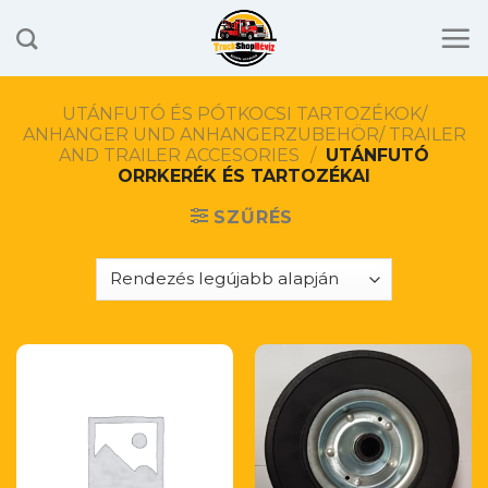
Skip
to
content
UTÁNFUTÓ ÉS PÓTKOCSI TARTOZÉKOK/
ANHANGER UND ANHANGERZUBEHÖR/ TRAILER
AND TRAILER ACCESORIES
/
UTÁNFUTÓ
ORRKERÉK ÉS TARTOZÉKAI
SZŰRÉS