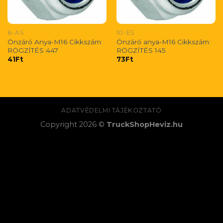
8-AS
10-ES
Önzáró Anya-M16 Cikkszám:
Önzáró anya-M16 Cikkszám:
RÖGZÍTÉS 447
RÖGZÍTÉS 145
41
Ft
73
Ft
ADATVÉDELMI TÁJÉKOZTATÓ
Copyright 2026 ©
TruckShopHeviz.hu