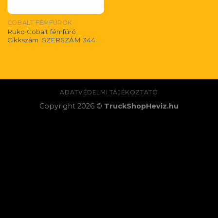
COBALT FÉMFÚRÓK
Ruko Cobalt fémfúró
Cikkszám: SZERSZÁM 344
ADATVÉDELMI TÁJÉKOZTATÓ
Copyright 2026 ©
TruckShopHeviz.hu