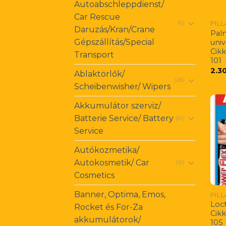
Autoabschleppdienst/
Car Rescue
PIL
(6)
Daruzás/Kran/Crane
Pal
Gépszállítás/Special
univ
Cik
Transport
101
2.3
Ablaktörlők/
(26)
Scheibenwisher/ Wipers
Akkumulátor szerviz/
Batterie Service/ Battery
(61)
Service
Autókozmetika/
Autokosmetik/ Car
(10)
Cosmetics
Banner, Optima, Emos,
PIL
Loct
Rocket és For-Za
Cik
akkumulátorok/
105