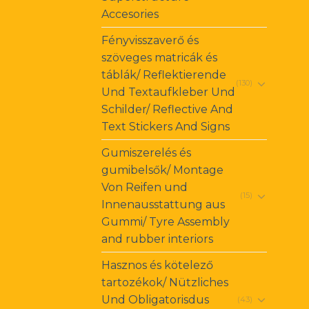
Accesories
Fényvisszaverő és
szöveges matricák és
táblák/ Reflektierende
(130)
Und Textaufkleber Und
Schilder/ Reflective And
Text Stickers And Signs
Gumiszerelés és
gumibelsők/ Montage
Von Reifen und
(15)
Innenausstattung aus
Gummi/ Tyre Assembly
and rubber interiors
Hasznos és kötelező
tartozékok/ Nützliches
Und Obligatorisdus
(43)