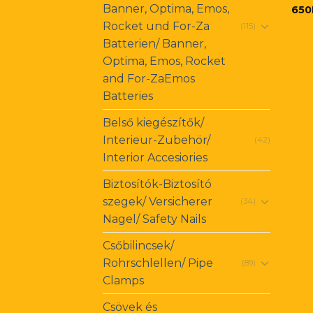
Banner, Optima, Emos,
650
Rocket und For-Za
(115)
Batterien/ Banner,
Optima, Emos, Rocket
and For-ZaEmos
Batteries
Belső kiegészítők/
Interieur-Zubehör/
(42)
Interior Accesiories
Biztosítók-Biztosító
szegek/ Versicherer
(34)
Nagel/ Safety Nails
Csőbilincsek/
Rohrschlellen/ Pipe
(89)
Clamps
Csövek és