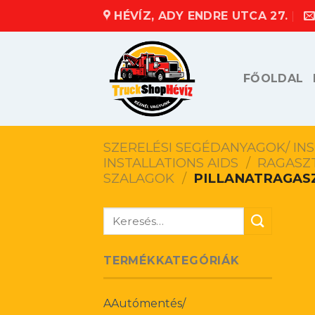
Skip
HÉVÍZ, ADY ENDRE UTCA 27.
to
content
FŐOLDAL
SZERELÉSI SEGÉDANYAGOK/ INS
INSTALLATIONS AIDS
/
RAGASZT
SZALAGOK
/
PILLANATRAGAS
Keresés
a
következőre:
TERMÉKKATEGÓRIÁK
AAutómentés/