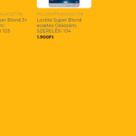
RAGASZTÓK
PILLANATRAGASZTÓK
per Blond 3+
Loctite Super Blond
m:
ecsetes Cikkszám:
 103
SZERELÉSI 104
1.900
Ft