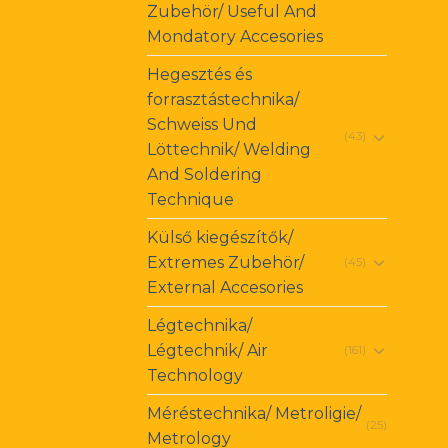
Zubehör/ Useful And
Mondatory Accesories
Hegesztés és
forrasztástechnika/
Schweiss Und
(43)
Löttechnik/ Welding
And Soldering
Technique
Külső kiegészítők/
Extremes Zubehör/
(45)
External Accesories
Légtechnika/
Légtechnik/ Air
(161)
Technology
Méréstechnika/ Metroligie/
(25)
Metrology