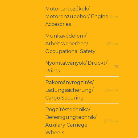
Motortartozékok/
Motorenzubehör/ Engine
(8)
Accesories
Munkavédelem/
Arbeitssicherheit/
(87)
Occupational Safety
Nyomtatványok/ Druckt/
(15)
Prints
Rakományrögzítés/
Ladungssicherung/
(104)
Cargo Securing
Rögzítéstechnika/
Befestigungtechnik/
(246)
Auxilary Carriege
Wheels