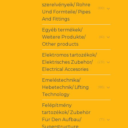
szerelvényeik/ Rohre
(100)
Und Formteile/ Pipes
And Fittings
Egyéb termékek/
Weitere Produkte/
(60)
Other products
Elektromos tartozékok/
Elektrisches Zubehör/
(231)
Electrical Accesories
Emeléstechnika/
Hebetechnik/ Lifting
(185)
Technology
Felépítmény
tartozékok/ Zubehör
Für Den Aufbau/
(71)
Superstructure