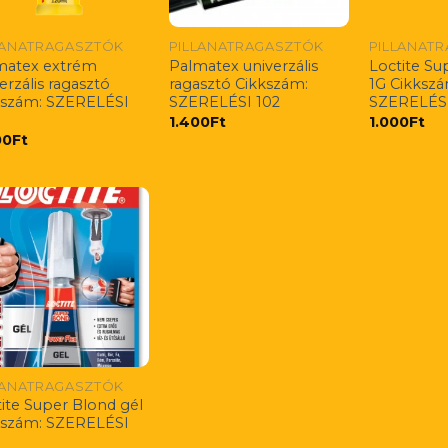
LANATRAGASZTÓK
PILLANATRAGASZTÓK
PILLANAT
matex extrém
Palmatex univerzális
Loctite Su
erzális ragasztó
ragasztó Cikkszám:
1G Cikkszá
kszám: SZERELÉSI
SZERELÉSI 102
SZERELÉSI
1.400
Ft
1.000
Ft
00
Ft
LANATRAGASZTÓK
ite Super Blond gél
kszám: SZERELÉSI