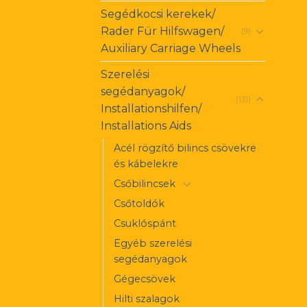
Segédkocsi kerekek/
Rader Für Hilfswagen/
(9)
Auxiliary Carriage Wheels
Szerelési
segédanyagok/
(131)
Installationshilfen/
Installations Aids
Acél rögzítő bilincs csövekre
és kábelekre
Csőbilincsek
Csőtoldók
Csuklóspánt
Egyéb szerelési
segédanyagok
Gégecsövek
Hilti szalagok