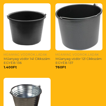
MŰANYAG VÖDRÖK,LÁDÁK
MŰANYAG VÖDRÖK,LÁDÁK
Műanyag vödör 14l Cikkszám:
Műanyag vödör 12l Cikkszám:
EGYÉB 136
EGYÉB 137
1.400
Ft
760
Ft