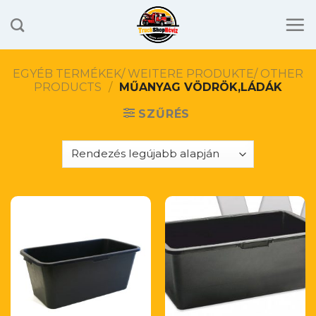
Skip
to
content
EGYÉB TERMÉKEK/ WEITERE PRODUKTE/ OTHER
PRODUCTS
/
MŰANYAG VÖDRÖK,LÁDÁK
SZŰRÉS