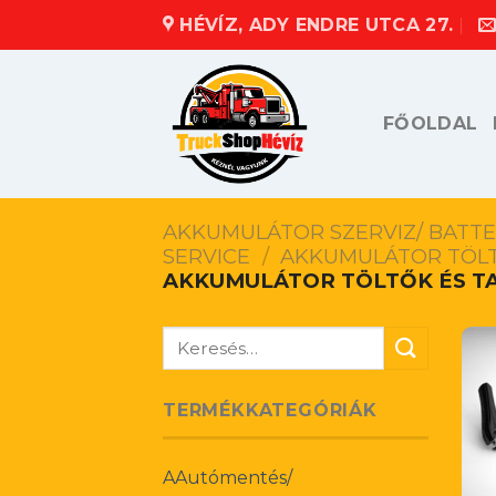
Skip
HÉVÍZ, ADY ENDRE UTCA 27.
to
content
FŐOLDAL
AKKUMULÁTOR SZERVIZ/ BATTER
SERVICE
/
AKKUMULÁTOR TÖL
AKKUMULÁTOR TÖLTŐK ÉS T
Keresés
a
következőre:
TERMÉKKATEGÓRIÁK
AAutómentés/