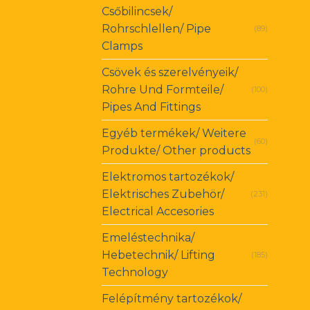
Csőbilincsek/
Rohrschlellen/ Pipe
(89)
Clamps
Csövek és szerelvényeik/
Rohre Und Formteile/
(100)
Pipes And Fittings
Egyéb termékek/ Weitere
(60)
Produkte/ Other products
Elektromos tartozékok/
Elektrisches Zubehör/
(231)
Electrical Accesories
Emeléstechnika/
Hebetechnik/ Lifting
(185)
Technology
Felépítmény tartozékok/