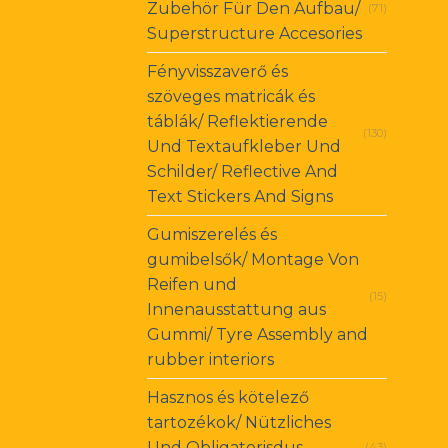
Zubehör Für Den Aufbau/
(71)
Superstructure Accesories
Fényvisszaverő és
szöveges matricák és
táblák/ Reflektierende
(130)
Und Textaufkleber Und
Schilder/ Reflective And
Text Stickers And Signs
Gumiszerelés és
gumibelsők/ Montage Von
Reifen und
(15)
Innenausstattung aus
Gummi/ Tyre Assembly and
rubber interiors
Hasznos és kötelező
tartozékok/ Nützliches
Und Obligatorisdus
(43)