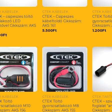
K KÁBELEK
CTEK KÁBELEK
CTEK KÁBE
 – csipeszes töltő
CTEK – Csipeszes
CTEK Tölt
tlakozó LED
kábeltoldó Cikkszám:
gyorscsat
lzővel Cikkszám: AKS
AKS 161
Cikkszám:
5.500
Ft
1.200
Ft
00
Ft
K KÁBELEK
CTEK KÁBELEK
CTEK TAR
K Töltő
CTEK Töltő
CTEK – szi
rscsatlakozó M10
gyorscsatlakozó M8
foglalat “a
kszám: AKS 156
Cikkszám: AKS 155
Cikkszám: