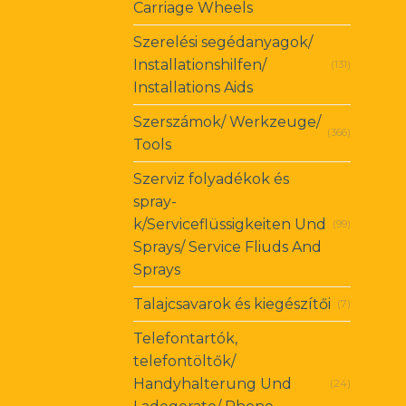
Carriage Wheels
Szerelési segédanyagok/
Installationshilfen/
(131)
Installations Aids
Szerszámok/ Werkzeuge/
(366)
Tools
Szerviz folyadékok és
spray-
k/Serviceflüssigkeiten Und
(99)
Sprays/ Service Fliuds And
Sprays
Talajcsavarok és kiegészítői
(7)
Telefontartók,
telefontöltők/
Handyhalterung Und
(24)