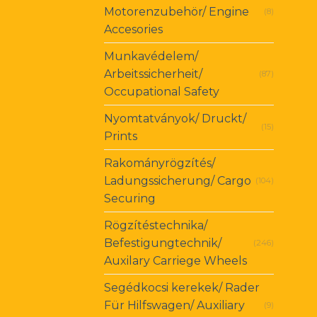
Motorenzubehör/ Engine
(8)
Accesories
Munkavédelem/
Arbeitssicherheit/
(87)
Occupational Safety
Nyomtatványok/ Druckt/
(15)
Prints
Rakományrögzítés/
Ladungssicherung/ Cargo
(104)
Securing
Rögzítéstechnika/
Befestigungtechnik/
(246)
Auxilary Carriege Wheels
Segédkocsi kerekek/ Rader
Für Hilfswagen/ Auxiliary
(9)