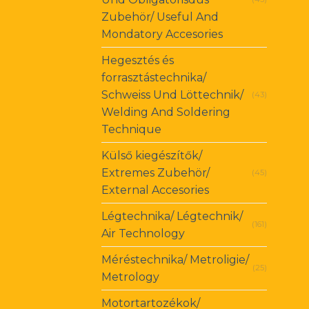
Zubehör/ Useful And
Mondatory Accesories
Hegesztés és
forrasztástechnika/
Schweiss Und Löttechnik/
(43)
Welding And Soldering
Technique
Külső kiegészítők/
Extremes Zubehör/
(45)
External Accesories
Légtechnika/ Légtechnik/
(161)
Air Technology
Méréstechnika/ Metroligie/
(25)
Metrology
Motortartozékok/