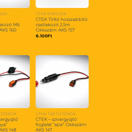
LEK
CTEK KÁBELEK
ő
CTEK Töltő hosszabbító
lakozó M6
csatlakozó 2,5m
 AKS 160
Cikkszám: AKS 157
6.100
Ft
TOZÉKOK
CTEK TARTOZÉKOK
vargyújtó
CTEK – szivargyújtó
nya”
foglalat “apa” Cikkszám:
 AKS 148
AKS 147