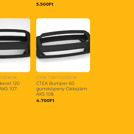
5.500
Ft
TOZÉKOK
CTEK TARTOZÉKOK
keret 120
CTEK Bumper 60
 AKS 107
gumiköpeny Cikkszám:
AKS 108
4.700
Ft