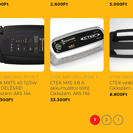
00
Ft
2.600
Ft
5.000
Ft
CTEK AKKUMULÁTOR TÖLTŐK
CTEK AKKUMULÁTOR TÖLTŐK
CTEK TAR
K MXTS 40 12/24V
CTEK MXS 3.8 A
CTEK védő
DELÉSRE!
akkumulátor töltő
Cikkszám:
kszám: AKS 144
Cikkszám: AKS 145
8.800
Ft
.300
Ft
33.300
Ft
1
2