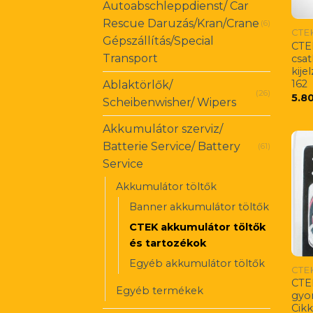
Autoabschleppdienst/ Car
Rescue Daruzás/Kran/Crane
(6)
CTE
Gépszállítás/Special
CTEK
Transport
csa
kije
162
Ablaktörlők/
(26)
5.8
Scheibenwisher/ Wipers
Akkumulátor szerviz/
Batterie Service/ Battery
(61)
Service
Akkumulátor töltők
Banner akkumulátor töltők
CTEK akkumulátor töltők
és tartozékok
Egyéb akkumulátor töltők
CTE
CTE
Egyéb termékek
gyo
Cik