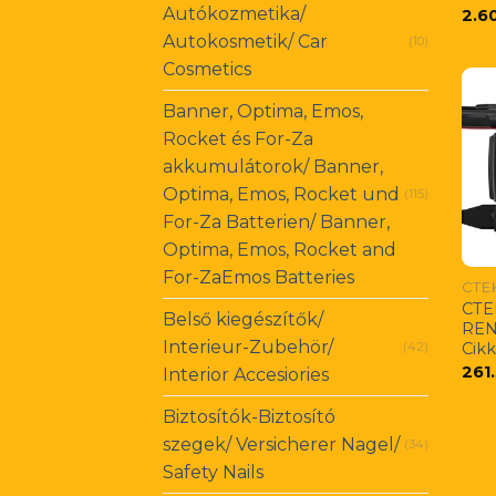
Autókozmetika/
2.6
Autokosmetik/ Car
(10)
Cosmetics
Banner, Optima, Emos,
Rocket és For-Za
akkumulátorok/ Banner,
Optima, Emos, Rocket und
(115)
For-Za Batterien/ Banner,
Optima, Emos, Rocket and
For-ZaEmos Batteries
CTE
Belső kiegészítők/
REN
Interieur-Zubehör/
(42)
Cik
261
Interior Accesiories
Biztosítók-Biztosító
szegek/ Versicherer Nagel/
(34)
Safety Nails