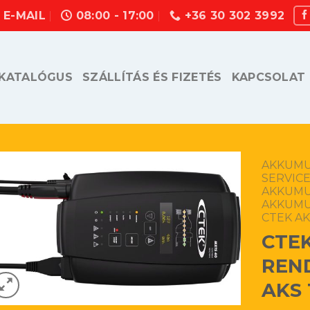
E-MAIL
08:00 - 17:00
+36 30 302 3992
KATALÓGUS
SZÁLLÍTÁS ÉS FIZETÉS
KAPCSOLAT
AKKUMU
SERVICE
AKKUMU
AKKUMU
CTEK A
CTEK
REND
AKS 