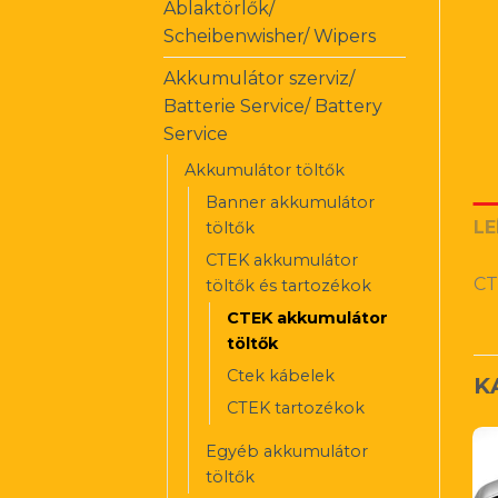
Ablaktörlők/
Scheibenwisher/ Wipers
Akkumulátor szerviz/
Batterie Service/ Battery
Service
Akkumulátor töltők
Banner akkumulátor
LE
töltők
CTEK akkumulátor
CT
töltők és tartozékok
CTEK akkumulátor
töltők
Ctek kábelek
K
CTEK tartozékok
Egyéb akkumulátor
töltők