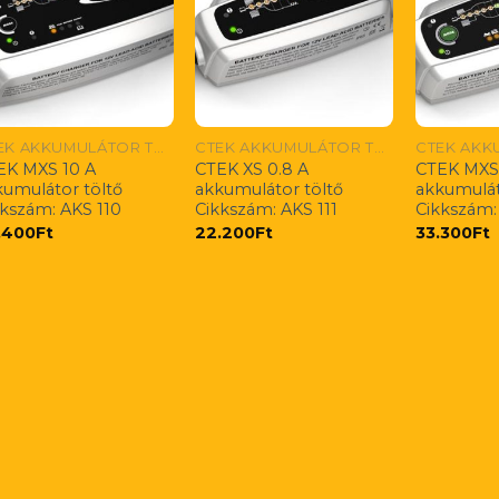
CTEK AKKUMULÁTOR TÖLTŐK
CTEK AKKUMULÁTOR TÖLTŐK
EK MXS 10 A
CTEK XS 0.8 A
CTEK MXS 
kumulátor töltő
akkumulátor töltő
akkumulát
kkszám: AKS 110
Cikkszám: AKS 111
Cikkszám:
.400
Ft
22.200
Ft
33.300
Ft