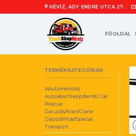
Skip
HÉVÍZ, ADY ENDRE UTCA 27.
to
content
FŐOLDAL
TERMÉKKATEGÓRIÁK
AAutómentés/
Autoabschleppdienst/ Car
Rescue
Daruzás/Kran/Crane
Gépszállítás/Special
Transport