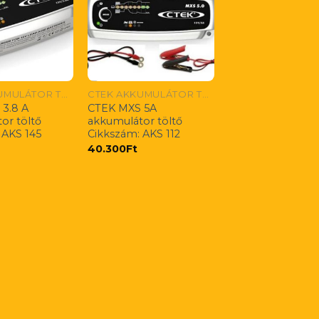
CTEK AKKUMULÁTOR TÖLTŐK
CTEK AKKUMULÁTOR TÖLTŐK
3.8 A
CTEK MXS 5A
or töltő
akkumulátor töltő
 AKS 145
Cikkszám: AKS 112
40.300
Ft