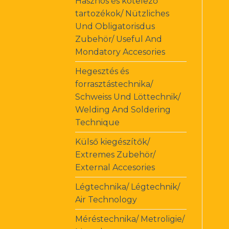
Hasznos és kötelező
tartozékok/ Nützliches
Und Obligatorisdus
Zubehör/ Useful And
Mondatory Accesories
Hegesztés és
forrasztástechnika/
Schweiss Und Löttechnik/
Welding And Soldering
Technique
Külső kiegészítők/
Extremes Zubehör/
External Accesories
Légtechnika/ Légtechnik/
Air Technology
Méréstechnika/ Metroligie/