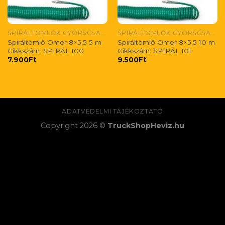
SPIRÁLTÖMLŐK GYORSCSATLAKOZÓVAL
SPIRÁLTÖMLŐK GYORSCSATLAKOZÓVAL
Spiráltömlő Omer 8×5,5 5 m
Spiráltömlő Omer 8×5,5 10 m
Cikkszám: SPIRÁL 100
Cikkszám: SPIRÁL 101
7.900
Ft
9.500
Ft
ADATVÉDELMI TÁJÉKOZTATÓ
Copyright 2026 ©
TruckShopHeviz.hu