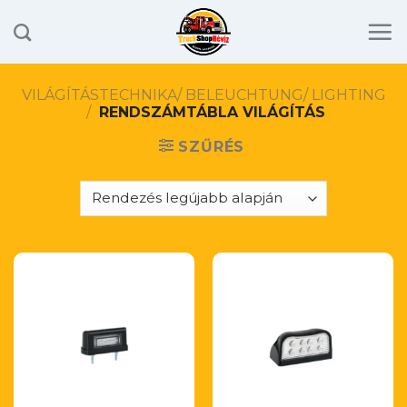
Skip
to
content
VILÁGÍTÁSTECHNIKA/ BELEUCHTUNG/ LIGHTING
/
RENDSZÁMTÁBLA VILÁGÍTÁS
SZŰRÉS