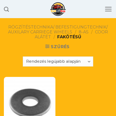
Skip
to
content
RÖGZÍTÉSTECHNIKA/ BEFESTIGUNGTECHNIK/
AUXILARY CARRIEGE WHEELS
/
8-AS
/
COOR
ALÁTÉT
/
FAKÖTÉSŰ
SZŰRÉS