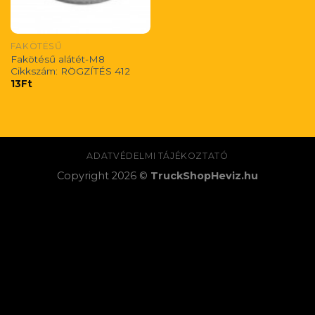
FAKÖTÉSŰ
Fakötésű alátét-M8
Cikkszám: RÖGZÍTÉS 412
13
Ft
ADATVÉDELMI TÁJÉKOZTATÓ
Copyright 2026 ©
TruckShopHeviz.hu