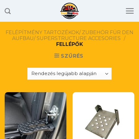
Skip
to
content
FELÉPÍTMÉNY TARTOZÉKOK/ ZUBEHÖR FÜR DEN
AUFBAU/ SUPERSTRUCTURE ACCESORIES
/
FELLÉPŐK
SZŰRÉS