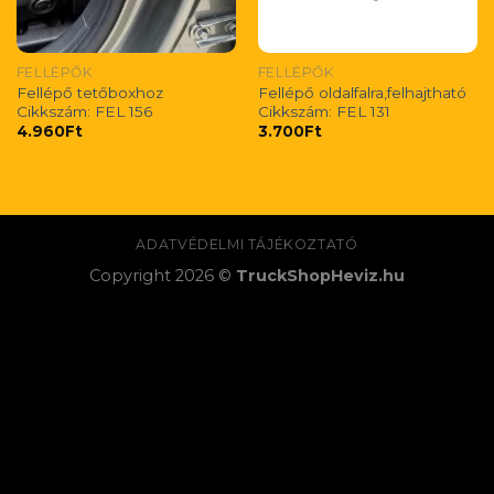
FELLÉPŐK
FELLÉPŐK
Fellépő tetőboxhoz
Fellépő oldalfalra,felhajtható
Cikkszám: FEL 156
Cikkszám: FEL 131
4.960
Ft
3.700
Ft
ADATVÉDELMI TÁJÉKOZTATÓ
Copyright 2026 ©
TruckShopHeviz.hu