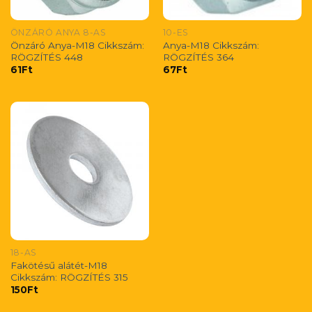
ÖNZÁRÓ ANYA 8-AS
10-ES
Önzáró Anya-M18 Cikkszám:
Anya-M18 Cikkszám:
RÖGZÍTÉS 448
RÖGZÍTÉS 364
61
Ft
67
Ft
18-AS
Fakötésű alátét-M18
Cikkszám: RÖGZÍTÉS 315
150
Ft