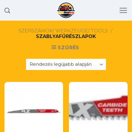
Skip
to
content
SZERSZÁMOK/ WERKZEUGE/ TOOLS
/
SZABLYAFŰRÉSZLAPOK
SZŰRÉS