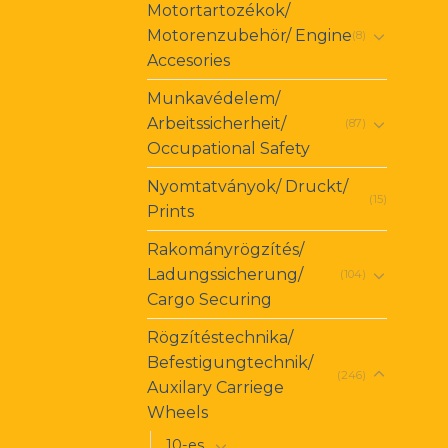
Motortartozékok/
Motorenzubehör/ Engine
(8)
Accesories
Munkavédelem/
Arbeitssicherheit/
(87)
Occupational Safety
Nyomtatványok/ Druckt/
(15)
Prints
Rakományrögzítés/
Ladungssicherung/
(104)
Cargo Securing
Rögzítéstechnika/
Befestigungtechnik/
(246)
Auxilary Carriege
Wheels
10-es