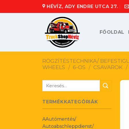
Skip
HÉVÍZ, ADY ENDRE UTCA 27.
to
content
FŐOLDAL
RÖGZÍTÉSTECHNIKA/ BEFESTIG
WHEELS
/
6-OS
/
CSAVAROK
/
Keresés
a
következőre:
TERMÉKKATEGÓRIÁK
AAutómentés/
Autoabschleppdienst/