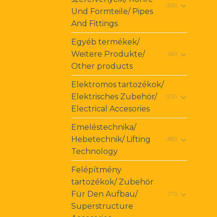
(100)
Und Formteile/ Pipes
And Fittings
Egyéb termékek/
Weitere Produkte/
(60)
Other products
Elektromos tartozékok/
Elektrisches Zubehör/
(231)
Electrical Accesories
Emeléstechnika/
Hebetechnik/ Lifting
(185)
Technology
Felépítmény
tartozékok/ Zubehör
Für Den Aufbau/
(71)
Superstructure