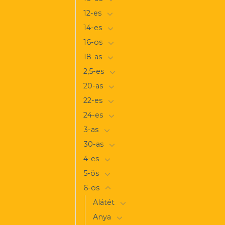
12-es
14-es
16-os
18-as
2,5-es
20-as
22-es
24-es
3-as
30-as
4-es
5-ös
6-os
Alátét
Anya