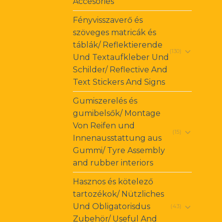
Accesories
Fényvisszaverő és
szöveges matricák és
táblák/ Reflektierende
(130)
Und Textaufkleber Und
Schilder/ Reflective And
Text Stickers And Signs
Gumiszerelés és
gumibelsők/ Montage
Von Reifen und
(15)
Innenausstattung aus
Gummi/ Tyre Assembly
and rubber interiors
Hasznos és kötelező
tartozékok/ Nützliches
Und Obligatorisdus
(43)
Zubehör/ Useful And