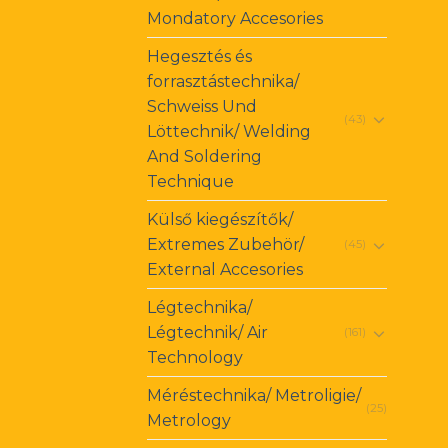
Mondatory Accesories
Hegesztés és
forrasztástechnika/
Schweiss Und
(43)
Löttechnik/ Welding
And Soldering
Technique
Külső kiegészítők/
Extremes Zubehör/
(45)
External Accesories
Légtechnika/
Légtechnik/ Air
(161)
Technology
Méréstechnika/ Metroligie/
(25)
Metrology