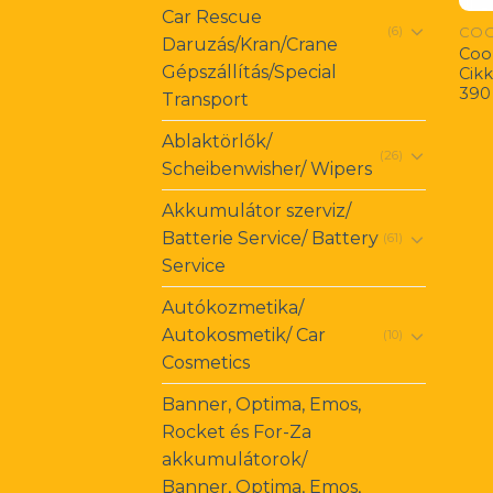
Car Rescue
COO
(6)
Daruzás/Kran/Crane
Coor
Gépszállítás/Special
Cik
390
Transport
Ablaktörlők/
(26)
Scheibenwisher/ Wipers
Akkumulátor szerviz/
Batterie Service/ Battery
(61)
Service
Autókozmetika/
Autokosmetik/ Car
(10)
Cosmetics
Banner, Optima, Emos,
Rocket és For-Za
akkumulátorok/
Banner, Optima, Emos,