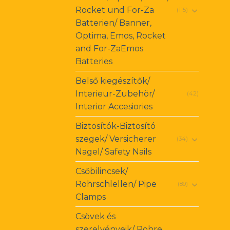
Rocket und For-Za
(115)
Batterien/ Banner,
Optima, Emos, Rocket
and For-ZaEmos
Batteries
Belső kiegészítők/
Interieur-Zubehör/
(42)
Interior Accesiories
Biztosítók-Biztosító
szegek/ Versicherer
(34)
Nagel/ Safety Nails
Csőbilincsek/
Rohrschlellen/ Pipe
(89)
Clamps
Csövek és
szerelvényeik/ Rohre