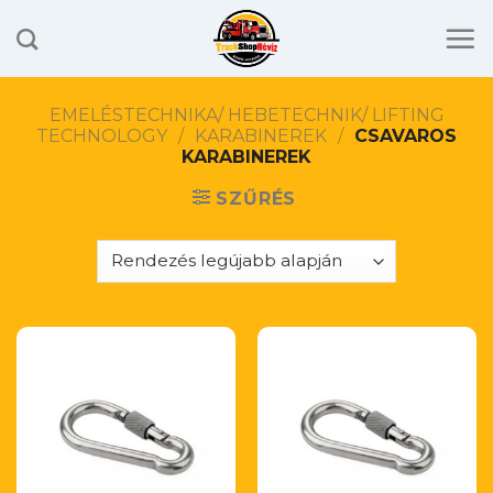
Skip
to
content
EMELÉSTECHNIKA/ HEBETECHNIK/ LIFTING
TECHNOLOGY
/
KARABINEREK
/
CSAVAROS
KARABINEREK
SZŰRÉS