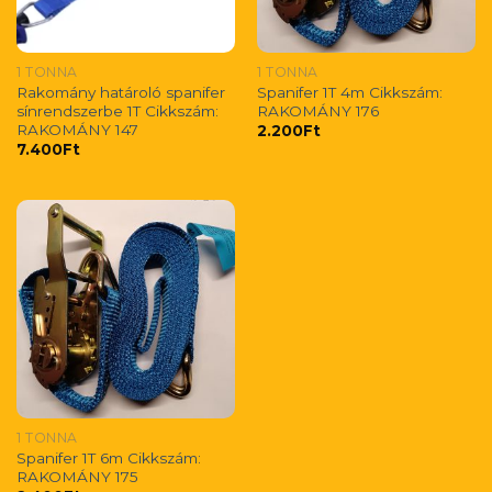
1 TONNA
1 TONNA
Rakomány határoló spanifer
Spanifer 1T 4m Cikkszám:
sínrendszerbe 1T Cikkszám:
RAKOMÁNY 176
RAKOMÁNY 147
2.200
Ft
7.400
Ft
1 TONNA
Spanifer 1T 6m Cikkszám:
RAKOMÁNY 175