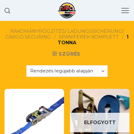
Skip
to
content
RAKOMÁNYRÖGZÍTÉS/ LADUNGSSICHERUNG/
CARGO SECURING
/
SPANIFEREK KOMPLETT
/
1
TONNA
SZŰRÉS
ELFOGYOTT