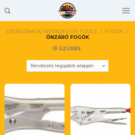
Skip
to
content
SZERSZÁMOK/ WERKZEUGE/ TOOLS
/
FOGÓK
/
ÖNZÁRÓ FOGÓK
SZŰRÉS