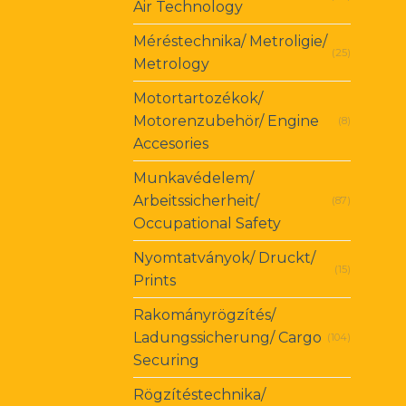
Air Technology
Méréstechnika/ Metroligie/
(25)
Metrology
Motortartozékok/
Motorenzubehör/ Engine
(8)
Accesories
Munkavédelem/
Arbeitssicherheit/
(87)
Occupational Safety
Nyomtatványok/ Druckt/
(15)
Prints
Rakományrögzítés/
Ladungssicherung/ Cargo
(104)
Securing
Rögzítéstechnika/