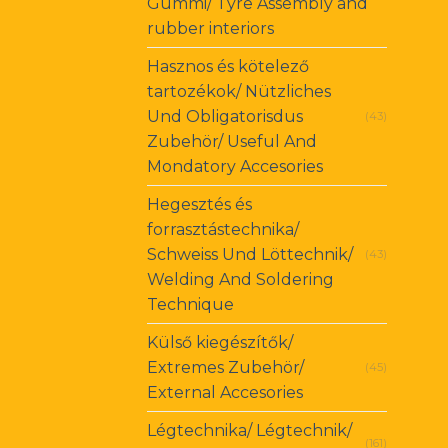
Gummi/ Tyre Assembly and
rubber interiors
Hasznos és kötelező
tartozékok/ Nützliches
Und Obligatorisdus
(43)
Zubehör/ Useful And
Mondatory Accesories
Hegesztés és
forrasztástechnika/
Schweiss Und Löttechnik/
(43)
Welding And Soldering
Technique
Külső kiegészítők/
Extremes Zubehör/
(45)
External Accesories
Légtechnika/ Légtechnik/
(161)