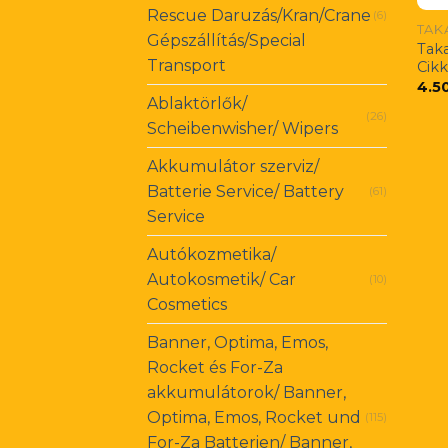
Rescue Daruzás/Kran/Crane
(6)
TAK
Gépszállítás/Special
Tak
Transport
Cik
4.5
Ablaktörlők/
(26)
Scheibenwisher/ Wipers
Akkumulátor szerviz/
Batterie Service/ Battery
(61)
Service
Autókozmetika/
Autokosmetik/ Car
(10)
Cosmetics
Banner, Optima, Emos,
Rocket és For-Za
akkumulátorok/ Banner,
Optima, Emos, Rocket und
(115)
For-Za Batterien/ Banner,