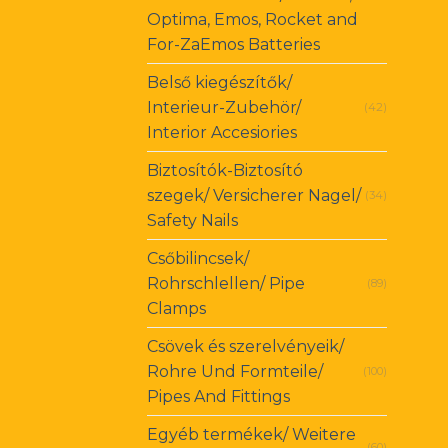
Optima, Emos, Rocket and
For-ZaEmos Batteries
Belső kiegészítők/
Interieur-Zubehör/
(42)
Interior Accesiories
Biztosítók-Biztosító
szegek/ Versicherer Nagel/
(34)
Safety Nails
Csőbilincsek/
Rohrschlellen/ Pipe
(89)
Clamps
Csövek és szerelvényeik/
Rohre Und Formteile/
(100)
Pipes And Fittings
Egyéb termékek/ Weitere
(60)