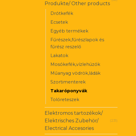
Produkte/ Other products
Drótkefék
Ecsetek
Egyéb termékek
Fűrészek,fűrészlapok és
fűrész reszelő
Lakatok
Mosókefék,vízlehúzók
Műanyag vödrök,ládák
Szortimenterek
Takaróponyvák
Tolóreteszek
Elektromos tartozékok/
Elektrisches Zubehör/
(231)
Electrical Accesories