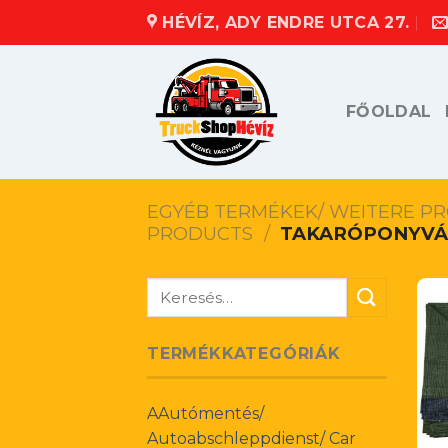
Skip
HÉVÍZ, ADY ENDRE UTCA 27.
to
content
FŐOLDAL
EGYÉB TERMÉKEK/ WEITERE P
PRODUCTS
/
TAKARÓPONYVÁ
Keresés
a
következőre:
TERMÉKKATEGÓRIÁK
AAutómentés/
Autoabschleppdienst/ Car