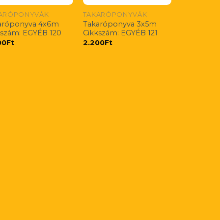
ARÓPONYVÁK
TAKARÓPONYVÁK
aróponyva 4x6m
Takaróponyva 3x5m
kszám: EGYÉB 120
Cikkszám: EGYÉB 121
00
Ft
2.200
Ft