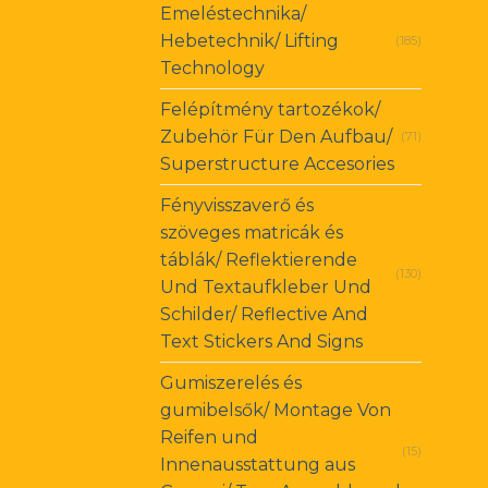
Emeléstechnika/
Hebetechnik/ Lifting
(185)
Technology
Felépítmény tartozékok/
Zubehör Für Den Aufbau/
(71)
Superstructure Accesories
Fényvisszaverő és
szöveges matricák és
táblák/ Reflektierende
(130)
Und Textaufkleber Und
Schilder/ Reflective And
Text Stickers And Signs
Gumiszerelés és
gumibelsők/ Montage Von
Reifen und
(15)
Innenausstattung aus