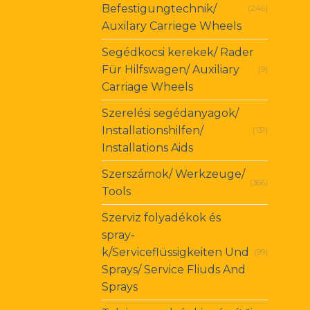
Befestigungtechnik/
(246)
Auxilary Carriege Wheels
Segédkocsi kerekek/ Rader
Für Hilfswagen/ Auxiliary
(9)
Carriage Wheels
Szerelési segédanyagok/
Installationshilfen/
(131)
Installations Aids
Szerszámok/ Werkzeuge/
(366)
Tools
Szerviz folyadékok és
spray-
k/Serviceflüssigkeiten Und
(99)
Sprays/ Service Fliuds And
Sprays