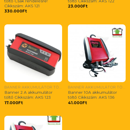
töltő Csak rendelésre!
töltő Cikkszám: AKS 122
Cikkszám: AKS 121
23.000
Ft
330.000
Ft
BANNER AKKUMULÁTOR TÖLTŐK
BANNER AKKUMULÁTOR TÖLTŐK
Banner 2 A akkumulátor
Banner 10A akkumulátor
töltő Cikkszám: AKS 123
töltő Cikkszám: AKS 136
17.000
Ft
41.000
Ft