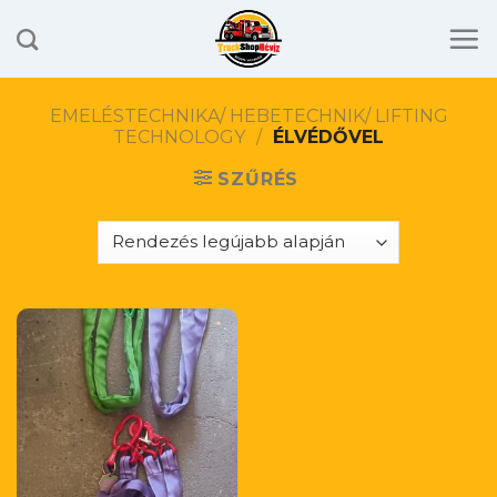
Skip
to
content
EMELÉSTECHNIKA/ HEBETECHNIK/ LIFTING
TECHNOLOGY
/
ÉLVÉDŐVEL
SZŰRÉS